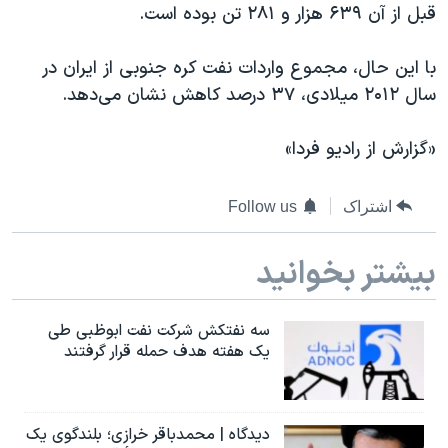
قبل از آن ۶۳۹ هزار و ۲۸۱ تن بوده است.
دنبال کنید
مستندها
فرهنگ و زندگی
حقوق شهروندی
انتخابات ریاست جمهوری آمریکا ۲۰۲۴
با این حال، مجموع واردات نفت کره جنوبی از ایران در
سال ۲۰۱۲ میلادی، ۳۷ درصد کاهش نشان می‌دهد.
اقتصادی
حمله جمهوری اسلامی به اسرائیل
رمز مهسا
علم و فناوری
«گزارش از راديو فردا»
زبانهای مختلف
اسرائیل در جنگ
ورزش زنان در ایران
گالری عکس
اعتراضات زن، زندگی، آزادی
اشتراک
Follow us
آرشیو پخش زنده
مجموعه مستندهای دادخواهی
بیشتر بخوانید
تریبونال مردمی آبان ۹۸
دادگاه حمید نوری
سه نفتکش شرکت نفت ابوظبی طی
چهل سال گروگان‌گیری
یک هفته هدف حمله قرار گرفتند
قانون شفافیت دارائی کادر رهبری ایران
اعتراضات مردمی آبان ۹۸
دیدگاه | محمدباقر خرازی؛ بلندگوی یک