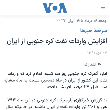
ینکهای
ابل
سترسی
جمعه ۱۶ مرداد ۱۴۰۵ ایران ۲۲:۳۳
خانه
هش
سرخط خبرها
نسخه سبک وب‌سایت
ه
افزایش واردات نفت کره جنوبی از ایران
حتوای
موضوع ها
صلی
برنامه های تلویزیونی
۲۷ دی ۱۳۹۱
ایران
هش
جدول برنامه ها
ه
آمریکا
اشتراک
فحه
صفحه‌های ویژه
جهان
اداره گمرک کره جنوبی روز سه‌ شنبه، اعلام کرد که واردات
صلی
فرکانس‌های صدای آمریکا
نفت این کشور از ایران در ماه دسامبر، نسبت به ماه مشابه
ورزشی
جام جهانی ۲۰۲۶
هش
سال قبل ۲۴ درصد افزایش یافت.
پخش رادیویی
ه
گزیده‌ها
عملیات خشم حماسی
ستجو
۲۵۰سالگی آمریکا
ویژه برنامه‌ها
به گزارش خبرگزاری بلومبرگ، کره جنوبی در این ماه ۷۹۳
یادگیری زبان انگلیسی
هزار و ۳۶۱ تن واردات نفت از ایران داشته، در حالیکه سال
ویدیوها
بایگانی برنامه‌های تلویزیونی