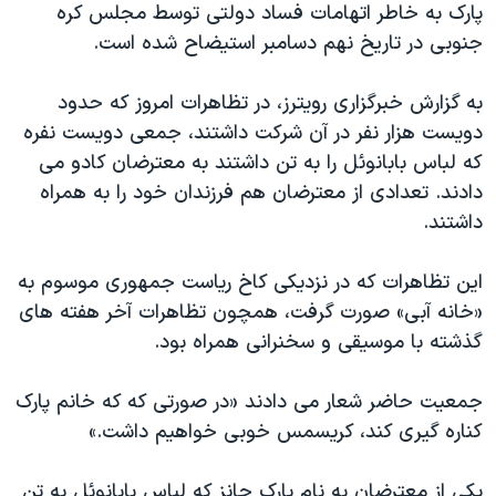
اسرائیل در جنگ
پارک به خاطر اتهامات فساد دولتی توسط مجلس کره
جنوبی در تاریخ نهم دسامبر استیضاح شده است.
نرگس محمدی برنده جایزه نوبل صلح
همایش محافظه‌کاران آمریکا «سی‌پک»
به گزارش خبرگزاری رویترز، در تظاهرات امروز که حدود
صفحه‌های ویژه
دویست هزار نفر در آن شرکت داشتند، جمعی دویست نفره
که لباس بابانوئل را به تن داشتند به معترضان کادو می
سفر پرزیدنت ترامپ به چین
دادند. تعدادی از معترضان هم فرزندان خود را به همراه
داشتند.
این تظاهرات که در نزدیکی کاخ ریاست جمهوری موسوم به
«خانه آبی» صورت گرفت، همچون تظاهرات آخر هفته های
گذشته با موسیقی و سخنرانی همراه بود.
جمعیت حاضر شعار می دادند «در صورتی که که خانم پارک
کناره گیری کند، کریسمس خوبی خواهیم داشت.»
یکی از معترضان به نام پارک چانز که لباس بابانوئل به تن