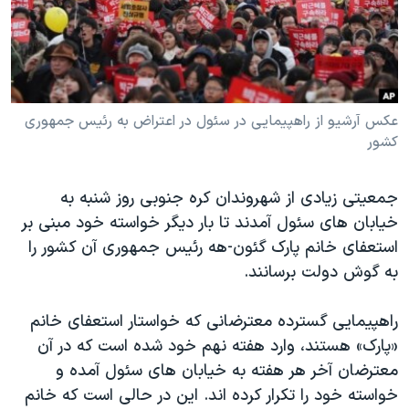
دنبال کنید
مستندها
فرهنگ و زندگی
حقوق شهروندی
انتخابات ریاست جمهوری آمریکا ۲۰۲۴
اقتصادی
حمله جمهوری اسلامی به اسرائیل
رمز مهسا
علم و فناوری
عکس آرشیو از راهپیمایی در سئول در اعتراض به رئیس جمهوری
زبانهای مختلف
کشور
اسرائیل در جنگ
ورزش زنان در ایران
گالری عکس
اعتراضات زن، زندگی، آزادی
جمعیتی زیادی از شهروندان کره جنوبی روز شنبه به
آرشیو پخش زنده
مجموعه مستندهای دادخواهی
خیابان های سئول آمدند تا بار دیگر خواسته خود مبنی بر
استعفای خانم پارک گئون-هه رئیس جمهوری آن کشور را
تریبونال مردمی آبان ۹۸
به گوش دولت برسانند.
دادگاه حمید نوری
چهل سال گروگان‌گیری
راهپیمایی گسترده معترضانی که خواستار استعفای خانم
«پارک» هستند، وارد هفته نهم خود شده است که در آن
قانون شفافیت دارائی کادر رهبری ایران
معترضان آخر هر هفته به خیابان های سئول آمده و
اعتراضات مردمی آبان ۹۸
خواسته خود را تکرار کرده اند. این در حالی است که خانم