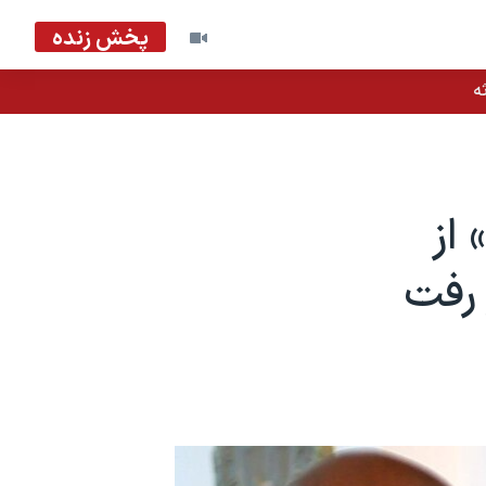
پخش زنده
ه
از
 رفت