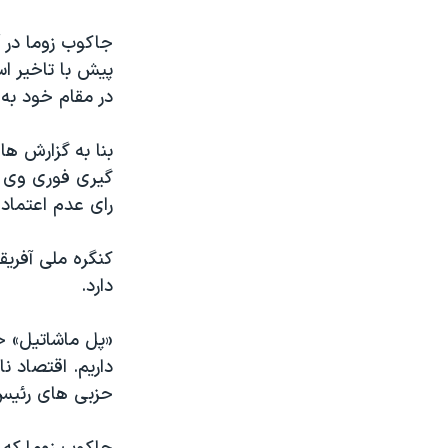
جاکوب زوما در 
پیش با تاخیر اس
در مقام خود به
بنا به گزارش ها
گیری فوری وی ش
رای عدم اعتماد د
کنگره ملی آفریق
دارد.
«پل ماشاتیل» خز
داریم. اقتصاد 
حزبی های رئیس 