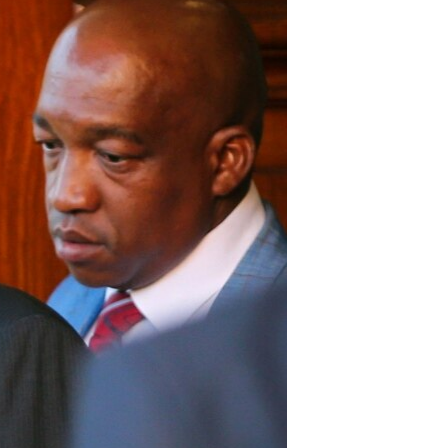
مستندها
فرهنگ و زندگی
حقوق شهروندی
انتخابات ریاست جمهوری آمریکا ۲۰۲۴
اقتصادی
حمله جمهوری اسلامی به اسرائیل
رمز مهسا
علم و فناوری
اسرائیل در جنگ
ورزش زنان در ایران
گالری عکس
اعتراضات زن، زندگی، آزادی
آرشیو پخش زنده
مجموعه مستندهای دادخواهی
تریبونال مردمی آبان ۹۸
دادگاه حمید نوری
چهل سال گروگان‌گیری
قانون شفافیت دارائی کادر رهبری ایران
اعتراضات مردمی آبان ۹۸
اسرائیل در جنگ