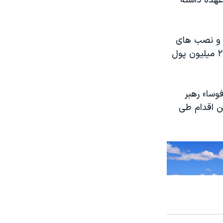
 را برعهده داشته
ل و نصب های
کابینه مداخله و اعمال نفوذ کنند. همچنین این اتهام بر وی زده می شود که ۲۰ میلیون پول
فوسا» رهبر
ن اقدام طی