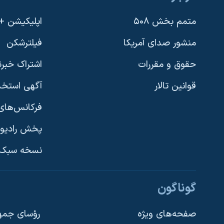
متمم بخش ۵۰۸
اپلیکیشن +VOA
منشور صدای آمریکا
فیلترشکن
حقوق و مقررات
اشتراک خبرن
قوانین تالار
آگهی استخد
فرکانس‌های 
پخش رادیو
یادگیری زبان انگلیسی
نسخه سبک 
دنبال کنید
گوناگون
صفحه‌های ویژه
رؤسای جمهو