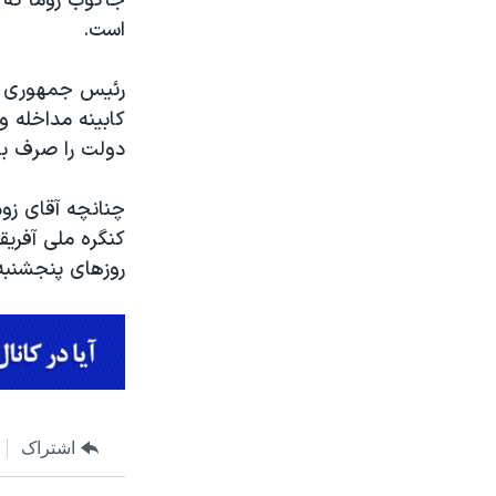
است.
رئیس جمهوری مت
دولت را صرف ب
چنانچه آقای زوم
کنگره ملی آفری
روزهای پنجشنبه
اشتراک