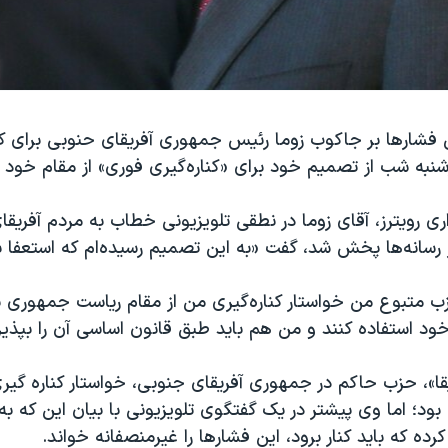
 فشارها بر جاکوب زوما رئیس جمهوری آفریقای حنوبی برای کنا
به شب از تصمیم خود برای «کناره‌گیری فوری» از مقام خود خ
ری رویترز، آقای زوما در نطقی تلویزیونی خطاب به مردم آفریقا
 رسانه‌ها پخش شد، گفت «به این تصمیم رسیده‌ام که استعفا 
ب متبوع من خواستار کناره‌گیری من از مقام ریاست جمهوری ش
خود استفاده کنند و من هم باید طبق قانون اساسی آن را بپذیر
قا»، حزب حاکم در جمهوری آفریقای جنوبی، خواستار کناره گیری 
د؛ اما وی پیشتر در یک گفتگوی تلویزیونی با بیان این که به ا
رده که باید کنار برود، این فشارها را غیرمنصفانه خواند.