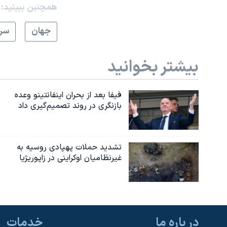
همچنبن ببینید:
جهان
سرخ
بیشتر بخوانید
فیفا بعد از بحران اینفانتینو وعده
بازنگری در روند تصمیم‌گیری داد
تشدید حملات پهپادی روسیه به
غیرنظامیان اوکراینی در زاپوریژیا
در باره ما
خدمات