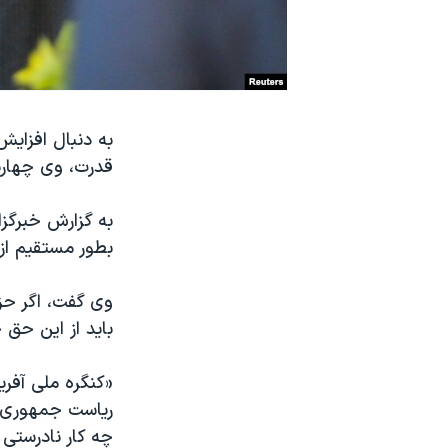
نرگس محمدی برنده جایزه نوبل صلح
همایش محافظه‌کاران آمریکا «سی‌پک»
صفحه‌های ویژه
سفر پرزیدنت ترامپ به چین
به دنبال افزایش
قدرت، وی چهارشن
به گزارش خبرگزا
بطور مستقیم از
وی گفت، اگر حز
باید از این حق 
«کنگره ملی آفری
ریاست جمهوری بو
چه کار نادرستی ک