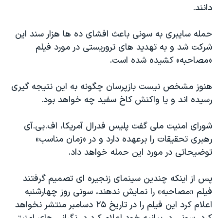
اسرائیل در جنگ
دانند.
نرگس محمدی برنده جایزه نوبل صلح
حمله سایبری به سونی باعث افشای ده ها هزار سند این
همایش محافظه‌کاران آمریکا «سی‌پک»
شرکت شد و به تهدید های تروریستی در مورد فیلم
صفحه‌های ویژه
«مصاحبه» کشیده شده است.
سفر پرزیدنت ترامپ به چین
هنوز مشخص نیست بازپرسان چگونه به این نتیجه گیری
رسیده اند و یا واکنش کاخ سفید چه خواهد بود.
شورای امنیت ملی گفت پلیس فدرال آمریکا، اف.بی.آی
رهبری تحقیقات را برعهده دارد و در «زمان مناسب»
توضیحاتی در مورد این حمله خواهد داد.
پس از اینکه چندین سینمای زنجیره ای تصمیم گرفتند
فیلم «مصاحبه» را نمایش ندهند، سونی روز چهارشنبه
اعلام کرد این فیلم را در تاریخ ۲۵ دسامبر منتشر نخواهد