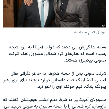
دنبال کنید
مستندها
فرهنگ و زندگی
حقوق شهروندی
انتخابات ریاست جمهوری آمریکا ۲۰۲۴
اقتصادی
حمله جمهوری اسلامی به اسرائیل
رمز مهسا
علم و فناوری
عوامل فیلم مصاحبه
زبانهای مختلف
اسرائیل در جنگ
ورزش زنان در ایران
رسانه ها گزارش می دهند که دولت آمریکا به این نتیجه
گالری عکس
اعتراضات زن، زندگی، آزادی
رسیده است که هکرهای کره شمالی مسوول هک شرکت
آرشیو پخش زنده
مجموعه مستندهای دادخواهی
«سونی پیکچرز» هستند.
تریبونال مردمی آبان ۹۸
شرکت سونی پس از حمله هکرها، به خاطر نگرانی های
دادگاه حمید نوری
امنیتی انتشار یک فیلم داستانی درباره توطئه برای ترور رهبر
چهل سال گروگان‌گیری
پیونگ یانگ، کیم جونگ اون را لغو کرد.
قانون شفافیت دارائی کادر رهبری ایران
مسوولان آمریکایی به شرط عدم انشتار هویتشان، گفتند که
اعتراضات مردمی آبان ۹۸
بازرسان، کره شمالی را با حمله سایبری به سونی مرتبط می