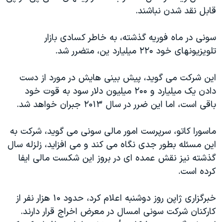
اسرائیل در جنگ
قابل نقد شدن نباشند.
نرگس محمدی برنده جایزه نوبل صلح
سونی در ماه فوريه گذشته، به خاطر کسادی بازار
همایش محافظه‌کاران آمریکا «سی‌پک»
تلويزيونهای خود ۲۲۰ ميليارد ين، متضرر شد.
صفحه‌های ویژه
سفر پرزیدنت ترامپ به چین
اين شرکت می گويد، پيش بينی هايش در مورد از دست
دادن يک ميليارد و ۲۰۰ ميليون دلار سود به قوت خود
باقی است، اما اين ضرر در سال ۲۰۱۳ جبران خواهد شد.
ماسورا کاتو، سرپرست امور مالی سونی می گويد، شرکت به
اين مسئله بطور جدی نگاه می کند و می افزايد، زلزله سال
گذشته نيز نقش عمده ای در بروز اين شکست مالی ايفا
کرده است.
خبرگزاری ژاپن روز دوشنبه اعلام کرد، حدود ۱۰ هزار نفر از
کارکنان شرکت سونی امسال در معرض اخراج قرار دارند.