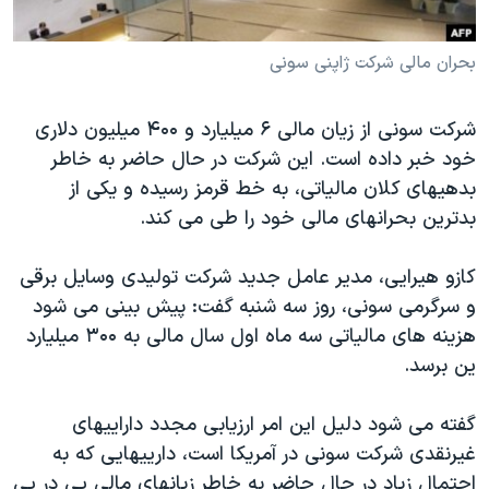
دنبال کنید
مستندها
فرهنگ و زندگی
بحران مالی شرکت ژاپنی سونی
حقوق شهروندی
انتخابات ریاست جمهوری آمریکا ۲۰۲۴
اقتصادی
حمله جمهوری اسلامی به اسرائیل
شرکت سونی از زيان مالی ۶ ميليارد و ۴۰۰ ميليون دلاری
رمز مهسا
علم و فناوری
خود خبر داده است. اين شرکت در حال حاضر به خاطر
زبانهای مختلف
اسرائیل در جنگ
ورزش زنان در ایران
بدهيهای کلان مالياتی، به خط قرمز رسيده و يکی از
بدترين بحرانهای مالی خود را طی می کند.
گالری عکس
اعتراضات زن، زندگی، آزادی
آرشیو پخش زنده
مجموعه مستندهای دادخواهی
کازو هيرايی، مدير عامل جديد شرکت توليدی وسايل برقی
تریبونال مردمی آبان ۹۸
و سرگرمی سونی، روز سه شنبه گفت: پيش بينی می شود
هزينه های مالياتی سه ماه اول سال مالی به ۳۰۰ ميليارد
دادگاه حمید نوری
ين برسد.
چهل سال گروگان‌گیری
قانون شفافیت دارائی کادر رهبری ایران
گفته می شود دليل اين امر ارزيابی مجدد داراييهای
غيرنقدی شرکت سونی در آمريکا است، دارييهايی که به
اعتراضات مردمی آبان ۹۸
احتمال زياد در حال حاضر به خاطر زيانهای مالی پی در پی