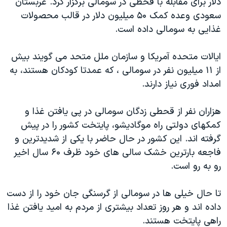
دلار برای مقابله با قحطی در سومالی برگزار کرد. عربستان
اسرائیل در جنگ
سعودی وعده کمک ۵۰ ميليون دلار در قالب محصولات
نرگس محمدی برنده جایزه نوبل صلح
غذايی به سومالی داده است.
همایش محافظه‌کاران آمریکا «سی‌پک»
ايالات متحده آمريکا و سازمان ملل متحد می گويند بيش
صفحه‌های ویژه
از ۱۱ ميليون نفر در سومالی ، که عمدتا کودکان هستند، به
سفر پرزیدنت ترامپ به چین
امداد فوری نياز دارند.
هزاران نفر از قحطی زدگان سومالی در پی يافتن غذا و
کمکهای دولتی راه موگاديشو، پايتخت کشور را در پيش
گرفته اند. اين کشور در حال حاضر با يکی از شديدترين و
فاجعه بارترين خشک سالی های خود ظرف ۶۰ سال اخير
رو به رو است.
تا حال خيلی ها در سومالی از گرسنگی جان خود را از دست
داده اند و هر روز تعداد بيشتری از مردم به اميد يافتن غذا
راهی پايتخت هستند.