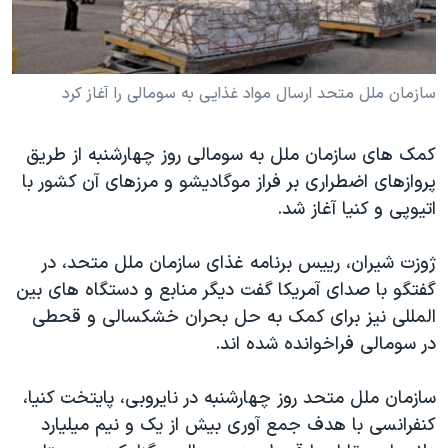
دنبال کنید
مستندها
فرهنگ و زندگی
حقوق شهروندی
انتخابات ریاست جمهوری آمریکا ۲۰۲۴
سازمان ملل متحد ارسال مواد غذايی به سومالی را آغاز کرد
اقتصادی
حمله جمهوری اسلامی به اسرائیل
رمز مهسا
علم و فناوری
زبانهای مختلف
کمک های سازمان ملل به سومالی روز چهارشنبه از طريق
اسرائیل در جنگ
ورزش زنان در ایران
پروازهای اضطراری بر فراز موگاديشو و مرزهای آن کشور با
گالری عکس
اعتراضات زن، زندگی، آزادی
اتيوپی و کنيا آغاز شد.
آرشیو پخش زنده
مجموعه مستندهای دادخواهی
ژوزت شيران، رييس برنامه غذای سازمان ملل متحد، در
تریبونال مردمی آبان ۹۸
گفتگو با صدای آمريکا گفت ديگر منابع و دستگاه های بين
دادگاه حمید نوری
المللی نيز برای کمک به حل بحران خشکسالی و قحطی
در سومالی فراخوانده شده اند.
چهل سال گروگان‌گیری
قانون شفافیت دارائی کادر رهبری ایران
سازمان ملل متحد روز چهارشنبه در نايروبی، پايتخت کنيا،
اعتراضات مردمی آبان ۹۸
کنفرانسی با هدف جمع آوری بيش از يک و نيم ميليارد