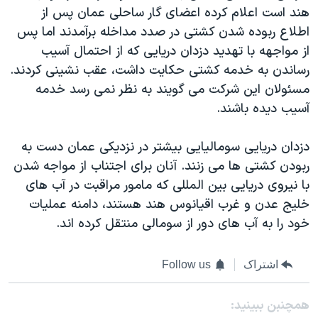
اسرائیل در جنگ
هند است اعلام کرده اعضای گار ساحلی عمان پس از
نرگس محمدی برنده جایزه نوبل صلح
اطلاع ربوده شدن کشتی در صدد مداخله برآمدند اما پس
از مواجهه با تهدید دزدان دریایی که از احتمال آسیب
همایش محافظه‌کاران آمریکا «سی‌پک»
رساندن به خدمه کشتی حکایت داشت، عقب نشینی کردند.
صفحه‌های ویژه
مسئولان این شرکت می گویند به نظر نمی رسد خدمه
سفر پرزیدنت ترامپ به چین
آسیب دیده باشند.
دزدان دریایی سومالیایی بیشتر در نزدیکی عمان دست به
ربودن کشتی ها می زنند. آنان برای اجتناب از مواجه شدن
با نیروی دریایی بین المللی که مامور مراقبت در آب های
خلیج عدن و غرب اقیانوس هند هستند، دامنه عملیات
خود را به آب های دور از سومالی منتقل کرده اند.
اشتراک
Follow us
همچنبن ببینید: