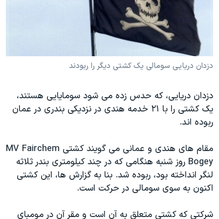
دنبال کنید
مستندها
فرهنگ و زندگی
حقوق شهروندی
انتخابات ریاست جمهوری آمریکا ۲۰۲۴
اقتصادی
حمله جمهوری اسلامی به اسرائیل
رمز مهسا
علم و فناوری
دزدان دریایی سومالی یک کشتی دیگر را ربودند
زبانهای مختلف
اسرائیل در جنگ
ورزش زنان در ایران
دزدان دریایی، که حدس زده می شود سومایایی هستند،
گالری عکس
اعتراضات زن، زندگی، آزادی
یک کشتی را با ۲۱ خدمه هندی در نزدیکی بندری در عمان
آرشیو پخش زنده
مجموعه مستندهای دادخواهی
ربوده اند.
تریبونال مردمی آبان ۹۸
مقام های هندی و عمانی می گویند کشتی MV Fairchem
دادگاه حمید نوری
Bogey روز شنبه هنگامی که در چند کیلومتری بندر ثلاثه
چهل سال گروگان‌گیری
لنگر انداخته بود، ربوده شد. بنا به گزارش ها، این کشتی
قانون شفافیت دارائی کادر رهبری ایران
اکنون به سوی سومالی در حرکت است.
اعتراضات مردمی آبان ۹۸
شرکتی که کشتی متعلق به آن است و مقر آن در مومبای