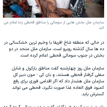
دنبال کنید
مستندها
فرهنگ و زندگی
حقوق شهروندی
انتخابات ریاست جمهوری آمریکا ۲۰۲۴
سازمان ملل بخش هایی از سومالی را مناطق قحطی زده اعلام می
اقتصادی
حمله جمهوری اسلامی به اسرائیل
کند
رمز مهسا
علم و فناوری
زبانهای مختلف
اسرائیل در جنگ
ورزش زنان در ایران
در حالی که منطقه شاخ افریقا با وخیم ترین خشکسالی در
گالری عکس
اعتراضات زن، زندگی، آزادی
ده ها سال گذشته روبرو است، سازمان ملل متحد در دو
بخش در جنوب سومالی قحطی اعلام کرده است.
آرشیو پخش زنده
مجموعه مستندهای دادخواهی
تریبونال مردمی آبان ۹۸
سازمان ملل روز چهارشنبه گفت مناطق بارکول و شابل
دادگاه حمید نوری
سفلی گرفتار قحطی هستند، و بان کی - مون دبیر کل
سازمان ملل هشدار داد که اگر اقدامی فوری برای رفع
چهل سال گروگان‌گیری
کمبود فوق العاده غذا صورت نگیرد، قحطی می تواند
قانون شفافیت دارائی کادر رهبری ایران
گسترش یابد.
اعتراضات مردمی آبان ۹۸