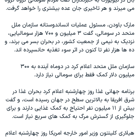
بان در نیویورک به خبرنگاران گفت مردم سومالی گروه گروه
اسرائیل در جنگ
می میرند و هر تاخیری جان عده بیشتری را خواهد گرفت.
نرگس محمدی برنده جایزه نوبل صلح
همایش محافظه‌کاران آمریکا «سی‌پک»
مارک باودن، مسئول عملیات انساندوستانه سازمان ملل
متحد در سومالی، گفت ۳ میلیون و ۷۰۰ هزار سومالیایی،
صفحه‌های ویژه
نزدیک به نیمی از جمعیت کشور، در بحران بسر می برند، و
سفر پرزیدنت ترامپ به چین
ده ها هزار نفر تا کنون در اثر سوء تغذیه حانسپرده اند.
سازمان ملل متحد اعلام کرد در دوماه آینده به ۳۰۰
میلیون دلار کمک فقط برای سومالی نیاز دارد.
برنامه جهانی غذا روز چهارشنبه اعلام کرد بحران غذا در
شرق افریقا به بالاترین سطح در جهان رسیده است، و گفت
بیش از ۱۱ میلیون نفر احتیاج به کمک غذایی دارند و برای
جلوگیری از گسترش مرگ به کمک های سریع نیاز است.
هیلاری کلینتون وزیر امور خارجه امریکا روز چهارشنبه اعلام