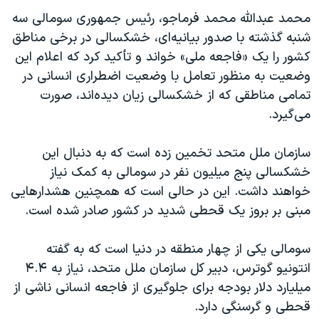
اسرائیل در جنگ
محمد عبدالله محمد فرماجو، رئیس جمهوری سومالی سه
نرگس محمدی برنده جایزه نوبل صلح
شنبه گذشته با صدور بیانیه‌ای، خشکسالی در برخی مناطق
همایش محافظه‌کاران آمریکا «سی‌پک»
کشور را یک «فاجعه ملی» خواند و تأکید کرد که اعلام این
وضعیت به منظور تعامل با وضعیت اضطراری انسانی در
صفحه‌های ویژه
تمامی مناطقی که از خشکسالی زیان دیده‌اند، صورت
سفر پرزیدنت ترامپ به چین
می‌گیرد.
سازمان ملل متحد تخمین زده است که به دنبال این
خشکسالی پنج میلیون نفر در سومالی به کمک نیاز
خواهند داشت. این در حالی است که همچنین هشدارهایی
مبنی بر بروز یک قحطی شدید در کشور صادر شده است.
سومالی یکی از چهار منطقه در دنیا است که به گفته
انتونیو گوترس، دبیر کل سازمان ملل متحد، نیاز به ۴.۴
میلیارد دلار بودجه برای جلوگیری از فاجعه انسانی ناشی از
قحطی و گرسنگی دارد.