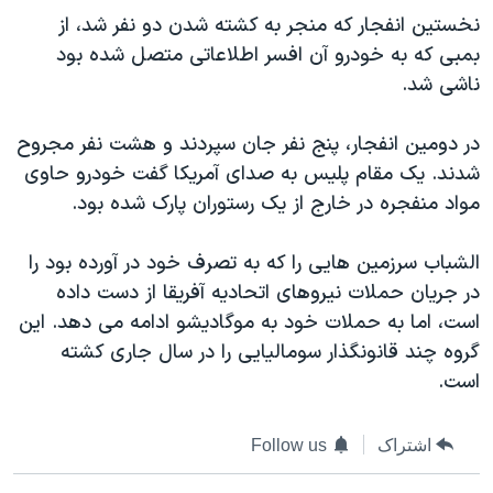
دنبال کنید
نخستین انفجار که منجر به کشته شدن دو نفر شد، از
مستندها
فرهنگ و زندگی
بمبی که به خودرو آن افسر اطلاعاتی متصل شده بود
حقوق شهروندی
انتخابات ریاست جمهوری آمریکا ۲۰۲۴
ناشی شد.
اقتصادی
حمله جمهوری اسلامی به اسرائیل
در دومین انفجار، پنج نفر جان سپردند و هشت نفر مجروح
رمز مهسا
علم و فناوری
زبانهای مختلف
شدند. یک مقام پلیس به صدای آمریکا گفت خودرو حاوی
اسرائیل در جنگ
ورزش زنان در ایران
مواد منفجره در خارج از یک رستوران پارک شده بود.
گالری عکس
اعتراضات زن، زندگی، آزادی
الشباب سرزمین هایی را که به تصرف خود در آورده بود را
آرشیو پخش زنده
مجموعه مستندهای دادخواهی
در جریان حملات نیروهای اتحادیه آفریقا از دست داده
تریبونال مردمی آبان ۹۸
است، اما به حملات خود به موگادیشو ادامه می دهد. این
دادگاه حمید نوری
گروه چند قانونگذار سومالیایی را در سال جاری کشته
است.
چهل سال گروگان‌گیری
قانون شفافیت دارائی کادر رهبری ایران
اشتراک
Follow us
اعتراضات مردمی آبان ۹۸