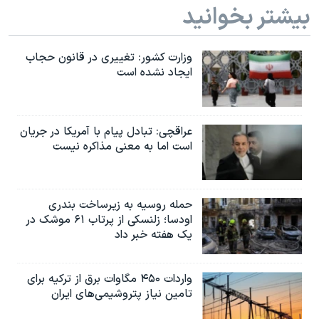
اسرائیل در جنگ
بیشتر بخوانید
نرگس محمدی برنده جایزه نوبل صلح
همایش محافظه‌کاران آمریکا «سی‌پک»
وزارت کشور: تغییری در قانون حجاب
ایجاد نشده است
صفحه‌های ویژه
سفر پرزیدنت ترامپ به چین
عراقچی: تبادل پیام با آمریکا در جریان
است اما به معنی مذاکره نیست
حمله روسیه به زیرساخت بندری
اودسا؛ زلنسکی از پرتاب ۶۱ موشک در
یک هفته خبر داد
واردات ۴۵۰ مگاوات برق از ترکیه برای
تامین نیاز پتروشیمی‌های ایران