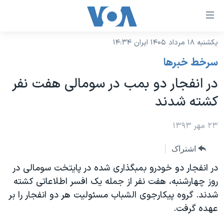
ینکهای
ابل
سترسی
یکشنبه ۱۸ مرداد ۱۴۰۵ ایران ۱۴:۳۴
خانه
هش
سرخط خبرها
نسخه سبک وب‌سایت
ه
در انفجار دو بمب در سومالی هفت نفر
حتوای
موضوع ها
کشته شدند
صلی
برنامه های تلویزیونی
ایران
هش
جدول برنامه ها
۲۳ مهر ۱۳۹۳
ه
آمریکا
فحه
صفحه‌های ویژه
جهان
اشتراک
صلی
فرکانس‌های صدای آمریکا
ورزشی
جام جهانی ۲۰۲۶
در انفجار دو خودرو بمبگذاری شده در پایتخت سومالی در
هش
پخش رادیویی
روز چهارشنبه، هفت نفر از جمله یک افسر اطلاعاتی کشته
ه
گزیده‌ها
عملیات خشم حماسی
شدند. گروه پیکارجوی الشباب مسئولیت هر دو انفجار را بر
ستجو
۲۵۰سالگی آمریکا
ویژه برنامه‌ها
یادگیری زبان انگلیسی
عهده گرفت.
ویدیوها
بایگانی برنامه‌های تلویزیونی