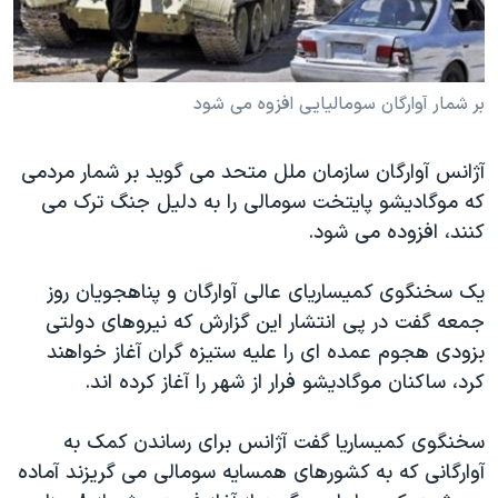
دنبال کنید
مستندها
فرهنگ و زندگی
حقوق شهروندی
انتخابات ریاست جمهوری آمریکا ۲۰۲۴
بر شمار آوارگان سومالیایی افزوه می شود
اقتصادی
حمله جمهوری اسلامی به اسرائیل
رمز مهسا
علم و فناوری
زبانهای مختلف
آژانس آوارگان سازمان ملل متحد می گوید بر شمار مردمی
اسرائیل در جنگ
ورزش زنان در ایران
که موگادیشو پایتخت سومالی را به دلیل جنگ ترک می
گالری عکس
اعتراضات زن، زندگی، آزادی
کنند، افزوده می شود.
آرشیو پخش زنده
مجموعه مستندهای دادخواهی
یک سخنگوی کمیساریای عالی آوارگان و پناهجویان روز
تریبونال مردمی آبان ۹۸
جمعه گفت در پی انتشار این گزارش که نیروهای دولتی
دادگاه حمید نوری
بزودی هجوم عمده ای را علیه ستیزه گران آغاز خواهند
کرد، ساکنان موگادیشو فرار از شهر را آغاز کرده اند.
چهل سال گروگان‌گیری
قانون شفافیت دارائی کادر رهبری ایران
سخنگوی کمیساریا گفت آژانس برای رساندن کمک به
اعتراضات مردمی آبان ۹۸
آوارگانی که به کشورهای همسایه سومالی می گریزند آماده