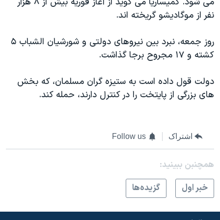
می شود. کمیساریا می گوید از آغاز فوریه بیش از ۸ هزار
اسرائیل در جنگ
نفر از موگادیشو گریخته اند.
نرگس محمدی برنده جایزه نوبل صلح
همایش محافظه‌کاران آمریکا «سی‌پک»
روز جمعه، نبرد بین نیروهای دولتی و شورشیان الشباب ۵
کشته و ۱۷ مجروح برجا گذاشت.
صفحه‌های ویژه
سفر پرزیدنت ترامپ به چین
دولت قول داده است به ستیزه گران مسلمان، که بخش
های بزرگی از پایتخت را در کنترل دارند، حمله کند.
اشتراک
Follow us
همچنبن ببینید:
خبر اول
گزيده‌ها