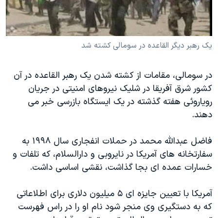
دنبال کنید
مستندها
فرهنگ و زندگی
حقوق شهروندی
انتخابات ریاست جمهوری آمریکا ۲۰۲۴
يک رهبر ديگر القاعده در سومالی کشته شد
اقتصادی
حمله جمهوری اسلامی به اسرائیل
رمز مهسا
علم و فناوری
زبانهای مختلف
در سومالی، مقامات از کشته شدن يک رهبر القاعده در آن
اسرائیل در جنگ
ورزش زنان در ایران
کشور شرق آفريقا در شليک نيروهای امنيتی در جريان
گالری عکس
اعتراضات زن، زندگی، آزادی
روياروئی هفته گذشته در يک ايستگاه بازرسی خبر می
دهند.
آرشیو پخش زنده
مجموعه مستندهای دادخواهی
تریبونال مردمی آبان ۹۸
فاضل عبدالله محمد در حملات انفجاری سال ۱۹۹۸ به
دادگاه حمید نوری
سفارتخانه های آمريکا در نايروبی و دارالسلام، که تلفات و
خسارات عمده ای بجا گذاشت، نقشی اساسی داشت.
چهل سال گروگان‌گیری
قانون شفافیت دارائی کادر رهبری ایران
آمريکا با تعيين جايزه ای ۵ ميليون دلاری برای اطلاعاتی
اعتراضات مردمی آبان ۹۸
که به دستگيری وی منجر شود نام او را در راس فهرست