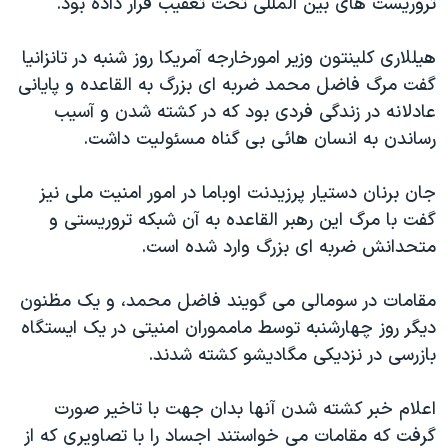
تروريست های بين المللی تحت تعقيب قرار داده بود.
اسرائیل در جنگ
نرگس محمدی برنده جایزه نوبل صلح
هيللاری کلينتون وزير امورخارجه آمريکا روز شنبه در تانزانيا
همایش محافظه‌کاران آمریکا «سی‌پک»
گفت مرگ فاضل محمد ضربه ای بزرگ به القاعده و پايانی
عادلانه در زندگی فردی بود که در کشته شدن و آسيب
صفحه‌های ویژه
رساندن به انسان هائی بی گناه مسئوليت داشت.
سفر پرزیدنت ترامپ به چین
جان برنان دستيار پرزيدنت اوباما در امور امنيت ملی نيز
گفت با مرگ اين رهبر القاعده به آن شبکه تروريستی و
متحدانش ضربه ای بزرگ وارد شده است.
مقامات در سومالی می گويند فاضل محمد، و يک مظنون
ديگر روز چهارشنبه توسط مامموران امنيتی در يک ايستگاه
بازرسی در نزديکی مگاديشو کشته شدند.
اعلام خبر کشته شدن آنها بدان جهت با تاخير صورت
گرفت که مقامات می خواستند اجساد را با تصاويری که از