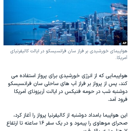
دنبال کنید
مستندها
فرهنگ و زندگی
حقوق شهروندی
انتخابات ریاست جمهوری آمریکا ۲۰۲۴
اقتصادی
حمله جمهوری اسلامی به اسرائیل
رمز مهسا
علم و فناوری
زبانهای مختلف
اسرائیل در جنگ
ورزش زنان در ایران
هواپیمای خورشیدی بر فراز سان فرانسیسکو در ایالت کالیفرنیای
آمریکا.
گالری عکس
اعتراضات زن، زندگی، آزادی
آرشیو پخش زنده
مجموعه مستندهای دادخواهی
هواپیمایی که از انرژی خورشیدی برای پرواز استفاده می
تریبونال مردمی آبان ۹۸
کند، پس از پرواز بر فراز آب های ساحلی سان فرانسیسکو
دادگاه حمید نوری
دوشنبه شب در حومه فنیکس در ایالت آریزونای آمریکا
فرود آمد.
چهل سال گروگان‌گیری
قانون شفافیت دارائی کادر رهبری ایران
این هواپیما بامداد دوشنبه از کالیفرنیا پرواز را آغاز کرد،
اعتراضات مردمی آبان ۹۸
صحرای موهاوی را پیمود و در یک سفر ۱۶ ساعته تا ارتفاع