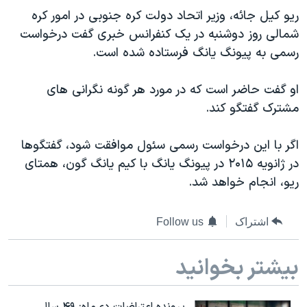
دنبال کنید
ریو کیل جائه، وزیر اتحاد دولت کره جنوبی در امور کره
مستندها
فرهنگ و زندگی
شمالی روز دوشنبه در یک کنفرانس خبری گفت درخواست
حقوق شهروندی
انتخابات ریاست جمهوری آمریکا ۲۰۲۴
رسمی به پیونگ یانگ فرستاده شده است.
اقتصادی
حمله جمهوری اسلامی به اسرائیل
او گفت حاضر است که در مورد هر گونه نگرانی های
رمز مهسا
علم و فناوری
زبانهای مختلف
مشترک گفتگو کند.
اسرائیل در جنگ
ورزش زنان در ایران
گالری عکس
اعتراضات زن، زندگی، آزادی
اگر با این درخواست رسمی سئول موافقت شود، گفتگوها
در ژانویه ۲۰۱۵ در پیونگ یانگ با کیم یانگ گون، همتای
آرشیو پخش زنده
مجموعه مستندهای دادخواهی
ریو، انجام خواهد شد.
تریبونال مردمی آبان ۹۸
دادگاه حمید نوری
اشتراک
Follow us
چهل سال گروگان‌گیری
بیشتر بخوانید
قانون شفافیت دارائی کادر رهبری ایران
اعتراضات مردمی آبان ۹۸
پرونده اعتراضات دی‌ماه: ۴۹ سال