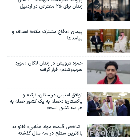
اسرائیل در جنگ
زندان برای ۲۵ معترض در اردبیل
نرگس محمدی برنده جایزه نوبل صلح
همایش محافظه‌کاران آمریکا «سی‌پک»
پیمان «دفاع مشترک مکه»؛ اهداف و
صفحه‌های ویژه
پیامدها
سفر پرزیدنت ترامپ به چین
حمزه درویش در زندان لاکان «مورد
ضرب‌وشتم» قرار گرفت
توافق امنیتی عربستان، ترکیه و
پاکستان؛ «حمله به یک کشور حمله به
هر سه کشور است»
«شاخص قیمت مواد غذایی» فائو به
بالاترین سطح در سه سال گذشته