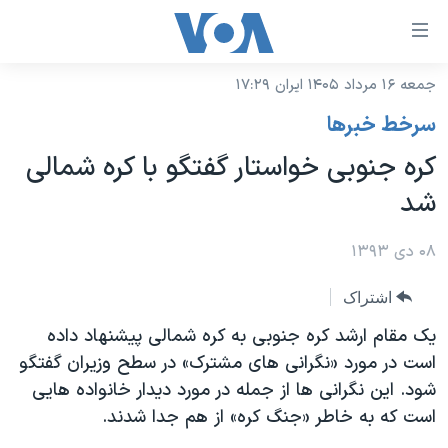
ینکهای
ابل
سترسی
جمعه ۱۶ مرداد ۱۴۰۵ ایران ۱۷:۲۹
خانه
هش
سرخط خبرها
نسخه سبک وب‌سایت
ه
کره جنوبی خواستار گفتگو با کره شمالی
حتوای
موضوع ها
شد
صلی
برنامه های تلویزیونی
ایران
هش
جدول برنامه ها
۰۸ دی ۱۳۹۳
ه
آمریکا
فحه
صفحه‌های ویژه
جهان
اشتراک
صلی
فرکانس‌های صدای آمریکا
ورزشی
جام جهانی ۲۰۲۶
یک مقام ارشد کره جنوبی به کره شمالی پیشنهاد داده
هش
پخش رادیویی
است در مورد «نگرانی های مشترک» در سطح وزیران گفتگو
ه
گزیده‌ها
عملیات خشم حماسی
شود. این نگرانی ها از جمله در مورد دیدار خانواده هایی
ستجو
۲۵۰سالگی آمریکا
ویژه برنامه‌ها
یادگیری زبان انگلیسی
است که به خاطر «جنگ کره» از هم جدا شدند.
ویدیوها
بایگانی برنامه‌های تلویزیونی