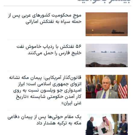
اسرائیل در جنگ
نرگس محمدی برنده جایزه نوبل صلح
موج محکومیت کشورهای عربی پس از
حمله سپاه به نفتکش اماراتی
همایش محافظه‌کاران آمریکا «سی‌پک»
صفحه‌های ویژه
سفر پرزیدنت ترامپ به چین
۵۶ نفتکش با ردیاب خاموش نفت
خلیج فارس را حمل می‌کنند
قانون‌گذار آمریکایی: پیمان مکه نشانه
انزوای جمهوری اسلامی است؛ ابراز
امیدواری جو ویلسون نسبت به روی
کار آمدن حکومتی شایسته «تاریخ
غنی ایران»
یک مقام حوثی‌ها پس از پیمان دفاعی
مکه به ترکیه هشدار داد