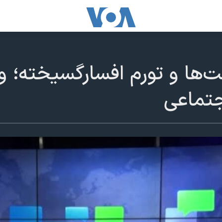
‌ها و تورم افسارگسیخته؛ وا
جتماعی