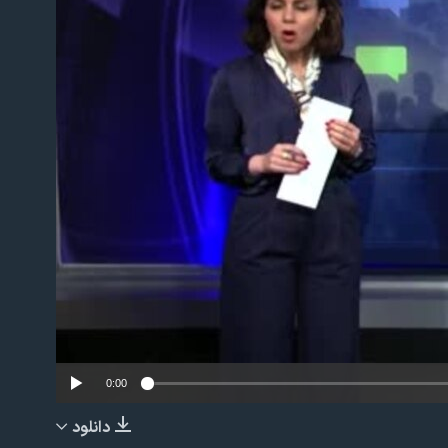
No m
0:00
دانلود
EMBED