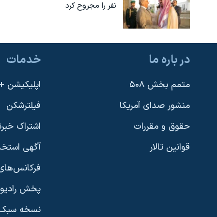
نفر را مجروح کرد
در باره ما
خدمات
متمم بخش ۵۰۸
اپلیکیشن +VOA
منشور صدای آمریکا
فیلترشکن
حقوق و مقررات
اشتراک خبرن
قوانین تالار
آگهی استخد
فرکانس‌های 
پخش رادیو
یادگیری زبان انگلیسی
نسخه سبک 