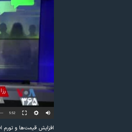
مستندها
فرهنگ و زندگی
حقوق شهروندی
انتخابات ریاست جمهوری آمریکا ۲۰۲۴
اقتصادی
حمله جمهوری اسلامی به اسرائیل
رمز مهسا
علم و فناوری
اسرائیل در جنگ
ورزش زنان در ایران
گالری عکس
اعتراضات زن، زندگی، آزادی
آرشیو پخش زنده
مجموعه مستندهای دادخواهی
تریبونال مردمی آبان ۹۸
دادگاه حمید نوری
چهل سال گروگان‌گیری
قانون شفافیت دارائی کادر رهبری ایران
Auto
5:52
اعتراضات مردمی آبان ۹۸
240p
افزایش قیمت‌ها و تورم ا
اسرائیل در جنگ