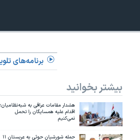
360p
نرگس محمدی برنده جایزه نوبل صلح
480p
همایش محافظه‌کاران آمریکا «سی‌پک»
720p
صفحه‌های ویژه
1080p
سفر پرزیدنت ترامپ به چین
برنامه‌های تلوی
بیشتر بخوانید
هشدار مقامات عراقی به شبه‌نظامیان؛
اقدام علیه همسایگان را تحمل
نمی‌کنیم
حمله شورشیان حوثی به عربستان ۱۱