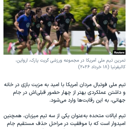
دنبال کنید
مستندها
فرهنگ و زندگی
حقوق شهروندی
انتخابات ریاست جمهوری آمریکا ۲۰۲۴
اقتصادی
حمله جمهوری اسلامی به اسرائیل
رمز مهسا
علم و فناوری
زبانهای مختلف
اسرائیل در جنگ
ورزش زنان در ایران
گالری عکس
اعتراضات زن، زندگی، آزادی
تمرین تیم ملی آمریکا در مجموعه ورزشی گریت پارک، ارواین،
کالیفرنیا (۱۸ خرداد ۲۰۲۶)
آرشیو پخش زنده
مجموعه مستندهای دادخواهی
تریبونال مردمی آبان ۹۸
تیم ملی فوتبال مردان آمریکا با امید به مزیت بازی در خانه
دادگاه حمید نوری
و داشتن عملکردی بهتر از چهار حضور قبلی‌اش در جام
چهل سال گروگان‌گیری
جهانی، به این رقابت‌ها وارد می‌شود.
قانون شفافیت دارائی کادر رهبری ایران
تیم ایالات متحده به‌عنوان یکی از سه تیم میزبان، همچنین
اعتراضات مردمی آبان ۹۸
امیدوار است که با موفقیت در مراحل حذف مستقیم جام