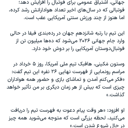
اسرائیل در جنگ
جهانی، اشتیاق عمومی برای فوتبال را افزایش دهد؛
فوتبالی که در سال‌های اخیر تعداد هوادارانش رشد کرده،
نرگس محمدی برنده جایزه نوبل صلح
اما هنوز از چند ورزش سنتی آمریکایی عقب است.
همایش محافظه‌کاران آمریکا «سی‌پک»
صفحه‌های ویژه
این تیم با رتبه شانزدهم جهان در رده‌بندی فیفا در حالی
وارد جام جهانی ۲۰۲۶ می‌شود که ده‌ها میلیون تن از
سفر پرزیدنت ترامپ به چین
فوتبال‌دوستان آمریکایی را بر دوش خود دارد.
وستون مَکینی، هافبک تیم ملی آمریکا، روز ۵ خرداد در
مراسم رونمایی از فهرست نهایی ۲۶ نفره این تیم گفت:
«فکر می‌کنم آمدن و تماشای بازی و حضور همه هواداران
چیزی است که بیش از هر زمان دیگری بر من تأثیر خواهد
گذاشت.»
او افزود: «هر وقت پیام دعوت به فهرست تیم را دریافت
می‌کنید، لحظه بزرگی است که متوجه می‌شوید همه چیز
در حال شروع شدن است.»