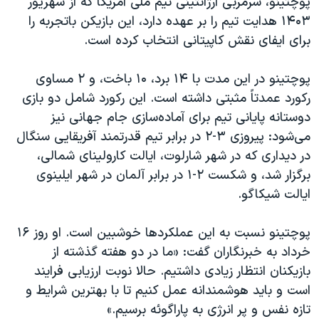
پوچتینو، سرمربی آرژانتینی تیم ملی آمریکا که از شهریور
۱۴۰۳ هدایت تیم را بر عهده دارد، این بازیکن باتجربه را
برای ایفای نقش کاپیتانی انتخاب کرده است.
پوچتینو در این مدت با ۱۴ برد، ۱۰ باخت، و ۲ مساوی
رکورد عمدتاً مثبتی داشته است. این رکورد شامل دو بازی
دوستانه پایانی تیم برای آماده‌سازی جام جهانی نیز
می‌شود: پیروزی ۳-۲ در برابر تیم قدرتمند آفریقایی سنگال
در دیداری که در شهر شارلوت، ایالت کارولینای شمالی،
برگزار شد، و شکست ۲-۱ در برابر آلمان در شهر ایلینوی
ایالت شیکاگو.
پوچتینو نسبت به این عملکردها خوشبین است. او روز ۱۶
خرداد به خبرنگاران گفت: «ما در دو هفته گذشته از
بازیکنان انتظار زیادی داشتیم. حالا نوبت ارزیابی فرایند
است و باید هوشمندانه عمل کنیم تا با بهترین شرایط و
تازه نفس و پر انرژی به پاراگوئه برسیم.»