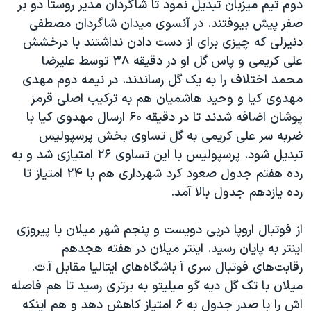
دوم تیم میزبان تبدیل نمود تا شاگردان مدیر روستا دو بر
اسرائیل در جنگ
صفر پیش بیوفتند. در آنسوی میدان شاگردان مصطفی
نرگس محمدی برنده جایزه نوبل صلح
دنیزلی که چیزی برای از دست دادن نداشتند با درخشش
همایش محافظه‌کاران آمریکا «سی‌پک»
علی کریمی و پاس گل او در دقیقه ۳۸ توسط علیرضا
محمد اختلاف را به یک گل رساندند. در نیمه دوم مهدی
صفحه‌های ویژه
مهدوی کیا و وحید هاشمیان هم به ترکیب اصلی قرمز
سفر پرزیدنت ترامپ به چین
پوشان اضافه شدند تا در دقیقه ۶۰ ارسال مهدوی کیا با
ضربه سر علی کریمی به گل تساوی بخش پرسپولیس
تبدیل شود. پرسپولیس با این تساوی ۲۶ امتیازی شد و به
رده هفتم جدول صعود کرد شهرداری هم با ۲۴ امتیاز تا
رده یازدهم جدول بالا آمد.
از فوتبال اروپا دربی دویست و پنجم شهر میلان با پیروزی
اینتر به پایان رسید. اینتر میلان در هفته هجدهم
رقابت‌های فوتبال سری آ باشگاه‌های ایتالیا مقابل آ.ث.
میلان با تک گل دیه گو میلیتو به برتری رسید تا هم فاصله
اش را با صدر جدول به ۶ امتیاز کاهش دهد و هم اینکه