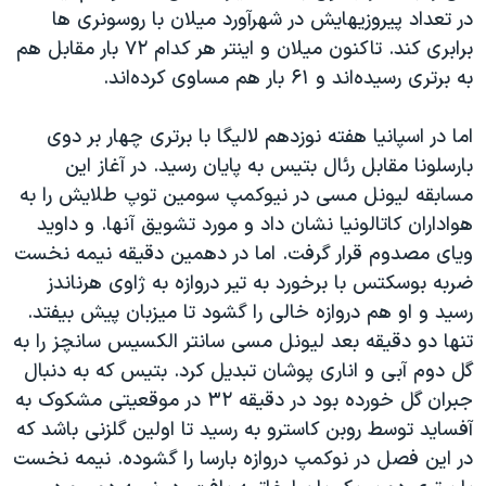
در تعداد پیروزیهایش در شهرآورد میلان با روسونری ها
برابری کند. تاکنون میلان و اینتر هر کدام ۷۲ بار مقابل هم
به برتری رسیده‌اند و ۶۱ بار هم مساوی کرده‌اند.
اما در اسپانیا هفته نوزدهم لالیگا با برتری چهار بر دوی
بارسلونا مقابل رئال بتیس به پایان رسید. در آغاز این
مسابقه لیونل مسی در نیوکمپ سومین توپ طلایش را به
هواداران کاتالونیا نشان داد و مورد تشویق آنها. و داوید
ویای مصدوم قرار گرفت. اما در دهمین دقیقه نیمه نخست
ضربه بوسکتس با برخورد به تیر دروازه به ژاوی هرناندز
رسید و او هم دروازه خالی را گشود تا میزبان پیش بیفتد.
تنها دو دقیقه بعد لیونل مسی سانتر الکسیس سانچز را به
گل دوم آبی و اناری پوشان تبدیل کرد. بتیس که به دنبال
جبران گل خورده بود در دقیقه ۳۲ در موقعیتی مشکوک به
آفساید توسط روبن کاسترو به رسید تا اولین گلزنی باشد که
در این فصل در نوکمپ دروازه بارسا را گشوده. نیمه نخست