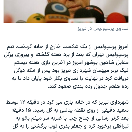
دنبال کنید
مستندها
فرهنگ و زندگی
حقوق شهروندی
انتخابات ریاست جمهوری آمریکا ۲۰۲۴
اقتصادی
حمله جمهوری اسلامی به اسرائیل
تساوی پرسپولیس در تبریز
رمز مهسا
علم و فناوری
زبانهای مختلف
امروز پرسپولیس از یک شکست خارج از خانه گریخت. تیم
اسرائیل در جنگ
ورزش زنان در ایران
پرسپولیس تهران که بعد از برد هفته گذشته و پیروزی پرگل
گالری عکس
اعتراضات زن، زندگی، آزادی
مقابل شاهین بوشهر امروز در آخرین بازی هفته بیستم
لیگ برتر میهمان شهرداری تبریز بود پس از آنکه دوگل
آرشیو پخش زنده
مجموعه مستندهای دادخواهی
دریافت کرد در نهایت با تساوی بکار خود پایان داد تا به
تریبونال مردمی آبان ۹۸
رده هفتم جدول رده بندی صعود کند.
دادگاه حمید نوری
شهرداری تبریز که در خانه بازی می کرد در دقیقه ۱۲ توسط
چهل سال گروگان‌گیری
سعید دقیقی از روی نقطه پنالتی به گل رسید. ۱۵ دقیقه
قانون شفافیت دارائی کادر رهبری ایران
بعد کرنر ارسالی از جناح چپ با ضربه سر میثم بائو به
اعتراضات مردمی آبان ۹۸
تیرافقی برخورد کرد و جعفر بذری توپ برگشتی را به گل