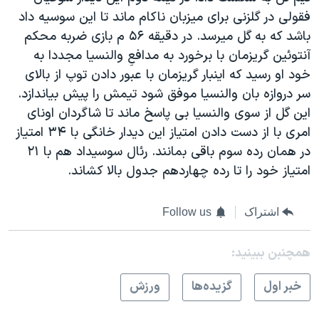
فقولی در گلزنی برای میزبان ناکام ماند تا این سوسیه داد
باشد که به گل میرسد. در دقیقه ۵۶ م بازی ضربه محکم
آنتوئین گریزمان با برخورد به مدافعِ والنسیا مجددا به
خود او رسید که اینبار گریزمان با عبور دادن توپ از بالای
سر دروازه بان والنسیا موفق شود تیمش را پیش بیاندازد.
این گل از سوی والنسیا بی پاسخ ماند تا شاگردان اونای
امری با از دست دادن امتیاز این دیدار خانگی با ۳۴ امتیاز
در همان رده سوم باقی بمانند. رئال سوسیداد هم با ۲۱
امتیاز خود را تا رده چهاردهم جدول بالا کشاند.
اشتراک
Follow us
همچنبن ببینید:
خبر اول
گزيده‌ها
ورزش