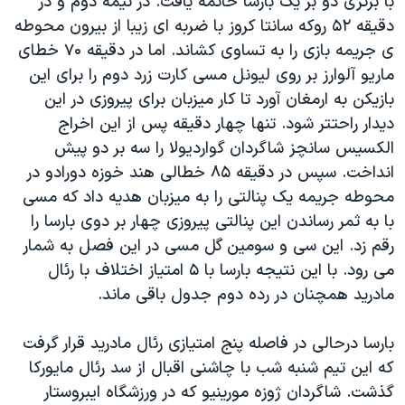
با برتری دو بر یک بارسا خاتمه یافت. در نیمه دوم و در
دقیقه ۵۲ روکه سانتا کروز با ضربه ای زیبا از بیرون محوطه
ی جریمه بازی را به تساوی کشاند. اما در دقیقه ۷۰ خطای
ماریو آلوارز بر روی لیونل مسی کارت زرد دوم را برای این
بازیکن به ارمغان آورد تا کار میزبان برای پیروزی در این
دیدار راحتتر شود. تنها چهار دقیقه پس از این اخراج
الکسیس سانچز شاگردان گواردیولا را سه بر دو پیش
انداخت. سپس در دقیقه ۸۵ خطالی هند خوزه دورادو در
محوطه جریمه یک پنالتی را به میزبان هدیه داد که مسی
با به ثمر رساندن این پنالتی پیروزی چهار بر دوی بارسا را
رقم زد. این سی و سومین گل مسی در این فصل به شمار
می رود. با این نتیجه بارسا با ۵ امتیاز اختلاف با رئال
مادرید همچنان در رده دوم جدول باقی ماند.
بارسا درحالی در فاصله پنج امتیازی رئال مادرید قرار گرفت
که این تیم شنبه شب با چاشنی اقبال از سد رئال مایورکا
گذشت. شاگردان ژوزه مورینیو که در ورزشگاه ایبروستار