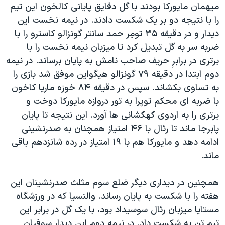
میهمان مایورکا بودند با گل دقایق پایانی کالخون این تیم
را با نتیجه دو بر یک شکست دادند. در نیمه نخست این
دیدار و در دقیقه ۳۵ تومِر حمد سانتر گونزالو کاسترو را با
ضربه سر به گل تبدیل کرد تا میزبان نیمه نخست را با
برتری در برابرِ حریف صاحب نامش به پایان برساند. در نیمه
دوم ابتدا در دقیقه ۷۹ گونزالو هیگواین موفق شد بازی را
به تساوی بکشاند. سپس در دقیقه ۸۴ خوزه ماریا کاخون
با ضربه ای محکم توپرا به تور دروازه مایورکا دوخت و
برتری را به اردوی کهکشانی ها آورد. این نتیجه تا پایان
پابرجا ماند تا رئال با ۴۶ امتیاز همچنان به صدرنشینی
ادامه دهد و مایورکا هم با ۱۹ امتیاز در رده شانزدهم باقی
ماند.
همچنین در دیداری دیگر ضلع سوم مثلث صدرنشینان این
هفته را با شکست به پایان رساند. والنسیا که در ورزشگاه
مستایا میزبان رئال سوسیداد بود، با یک گل در برابر این
تیم تن به شکست داد. در نیمه دوم این دیدار سوفیان