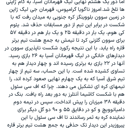
اما دور یک هشتم نهایی لیگ قهرمانان آسیا، به کام ژاپنی
ها تلخ شد.امروز ناگویا گرامپوس، قهرمان جی لیگ ژاپن
در زمین سوون بلووینگز کره جنوبی به میدان رفت که با
شکست در برابر این تیم از دور مسابقات حذف شد. یئوم
کی هوم، یک بار در دقیقه ۲۵ و یک بار هم در دقیقه ۵۷
برای سوون گلزنی کرد تا تیمش به جمع هشت تیم برتر
قاره راه یابد. با این نتیجه رکورد شکست ناپذیری سوون در
دیدارهای خانگی در لیگ قهرمانان آسیا به ۲۶ بازی رسید.
آنها در ۲۲ بازی به برتری رسیده اند و چهار دیدار هم به
تساوی کشیده شده است. با این حساب، سه تیم از چهار
تیم شرق آسیا که به یک چهارم نهایی صعود کرده اند، را
تیمهای کره ای تشکیل می دهند. چرا که اف سی سئول
هم با شکست کاشیما آنتلرز به دور بعد راه یافت. بنگ در
دقیقه ۳۸ میزبان را پیش انداخت، سپس در نیمه دوم
دامیانوویچ و کو در دقایق ۵۵ و ۹۰ دو گل دیگر برای
نماینده کره به ثمر رساندند تا اف سی سئول با این
پیروزیدر این دیدار تک حذفی به جمع هشت تیم برتر قاره