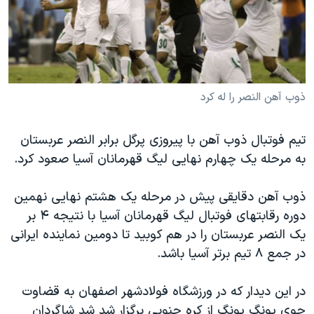
دنبال کنید
مستندها
فرهنگ و زندگی
حقوق شهروندی
انتخابات ریاست جمهوری آمریکا ۲۰۲۴
اقتصادی
حمله جمهوری اسلامی به اسرائیل
رمز مهسا
علم و فناوری
ذوب آهن النصر را له کرد
زبانهای مختلف
اسرائیل در جنگ
ورزش زنان در ایران
تیم فوتبال ذوب آهن با پیروزی پرگل برابر النصر عربستان
گالری عکس
اعتراضات زن، زندگی، آزادی
به مرحله یک چهارم نهایی لیگ قهرمانان آسیا صعود کرد.
آرشیو پخش زنده
مجموعه مستندهای دادخواهی
تریبونال مردمی آبان ۹۸
ذوب آهن دقایقی پیش در مرحله یک هشتم نهایی نهمین
دوره رقابتهای فوتبال لیگ قهرمانان آسیا با نتیجه ۴ بر
دادگاه حمید نوری
یک النصر عربستان را در هم کوبید تا دومین نماینده ایرانی
چهل سال گروگان‌گیری
در جمع ۸ تیم برتر آسیا باشد.
قانون شفافیت دارائی کادر رهبری ایران
در این دیدار که در ورزشگاه فولادشهر اصفهان به قضاوت
اعتراضات مردمی آبان ۹۸
جوی یونگ یونگ از کره جنوبی برگزار شد شد شاگردان