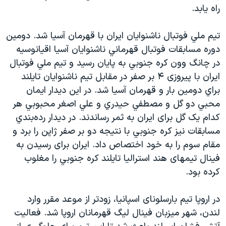
راه یابد.
تيم ملي فوتبال ناشنوايان ايران با قهرمان آسيا شد. دومين
دوره مسابقات فوتبال قهرماني ناشنوايان آسيا اقيانوسيه
در چانگ وون كره جنوبي به پايان رسيد و تيم ملي فوتبال
ايران با پیروزی ۴ بر صفر در مقابل تیم ناشنوایان تایلند
براي دومين بار و قهرمان آسيا شد. در این دیدار ايمان
محبي دو گل و مصطفي حيدري و علي اصغر محبوبي هر
کدام یک گل برای ايران به ثمر رساندند. در ديدار رده‌بندي
مسابقات نيز کره جنوبي با نتيجه دو بر صفر ژاپن را برد و
مقام سوم را به خود اختصاص داد. ايران برای رسیدن به
فینال تیمهای هند استراليا تايلند کره جنوبي را مغلوب
کرده بود.
در اروپا تیم بارسلونای اسپانیا، زودتر از موعد مقرر وارد
لندن، شهر میزبان فینال لیگ قهرمانان اروپا شد. فعالیت