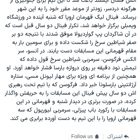
آتش فشان ایسلند باعث شد تا این تیم برای جلوگیری از
هرگونه دردسر، زودتر از موعد مقرر خود را به این شهر
برساند. فینال لیگ قهرمان اروپا که شنبه آینده در ورزشگاه
ویمبلی برگزار خواهد شد، تکرار فینال دو سال قبل است که
در آن شاگردان پپ گواردیولا موفق شدند با نتیجه دو بر
صفر شیاطین سرخ را شکست داده و برای سومین بار به
مقام قهرمانی این مسابقات دست یابند. در آنسو، سر
الکس فرگوسن، سرمربی شیاطین سرخ قول داده که
تیمش نود دقیقه بر روی دروازه بارسا فشار خواهد آورد. او
همچنین از برنامه ای ویژه برای مهار لیونل مسی، ستاره
آرژانتینی بارسلونا خبر داد. فرگوسن که با تیم تحت رهبری
اش دو سال پیش فینال این مسابقات را به حریفش واگذار
کرده، در صورت برتری در دیدار شنبه و قهرمانی در این
مسابقات با رکورد باب پیزلی، سرمربی لیورپول که سه
قهرمانی اروپا را با این تیم به دست آورده برابری می کند.
اشتراک
Follow us