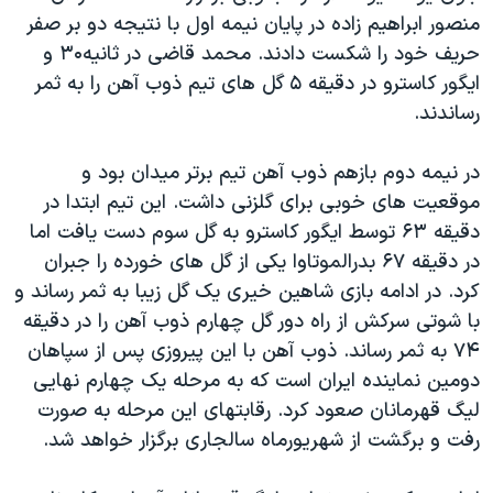
اسرائیل در جنگ
منصور ابراهیم زاده در پایان نیمه اول با نتیجه دو بر صفر
نرگس محمدی برنده جایزه نوبل صلح
حریف خود را شکست دادند. محمد قاضی در ثانیه۳۰ و
ایگور کاسترو در دقیقه ۵ گل های تیم ذوب آهن را به ثمر
همایش محافظه‌کاران آمریکا «سی‌پک»
رساندند.
صفحه‌های ویژه
سفر پرزیدنت ترامپ به چین
در نیمه دوم بازهم ذوب آهن تیم برتر میدان بود و
موقعیت های خوبی برای گلزنی داشت. این تیم ابتدا در
دقیقه ۶۳ توسط ایگور کاسترو به گل سوم دست یافت اما
در دقیقه ۶۷ بدرالموتاوا یکی از گل های خورده را جبران
کرد. در ادامه بازی شاهین خیری یک گل زیبا به ثمر رساند و
با شوتی سرکش از راه دور گل چهارم ذوب آهن را در دقیقه
۷۴ به ثمر رساند. ذوب آهن با این پیروزی پس از سپاهان
دومین نماینده ایران است که به مرحله یک چهارم نهایی
لیگ قهرمانان صعود کرد. رقابتهای این مرحله به صورت
رفت و برگشت از شهریورماه سالجاری برگزار خواهد شد.