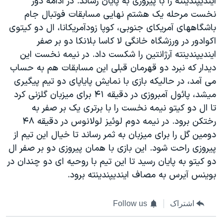
ایندیپندینته را با پیروزی به پایان رساند. در ادامه دور
نخست مرحله یک هشتم نهایی مسابقات فوتبال جام
باشگاههای آمریکای جنوبی، کوپا زودآمریکانا، ال دو کیتوی
اکوادور در ورزشگاه خانگی لا کاسا بلانکا دو بر صفر
ایندیپندینته آرژانتین را شکست داد. در نیمه نخست این
دیدار که نبرد دو قهرمان قبلی این مسابقات هم به حساب
می آمد، در حالیکه بازی با نمایش پایاپای دو تیم پیگیری
میشد، پائول آمبروزی در دقیقه ۴۱ برای میزبان گلزنی کرد
تا ال دو کیتو نیمه نخست را با برتری یک بر صفر به
رختکن برود. در نیمه دوم لوئیز لولانوس در دقیقه ۴۸
دومین گل را برای میزبان به ثمر رساند تا خیال این تیم از
پیروزی راحت شود. این بازی با همان پیروزی دو بر صفر ال
دو کیتو به پایان رسید تا این تیم با روحیه ای دو چندان در
بوینس آیرس به مصاف ایندیپندینته برود.
اشتراک
Follow us