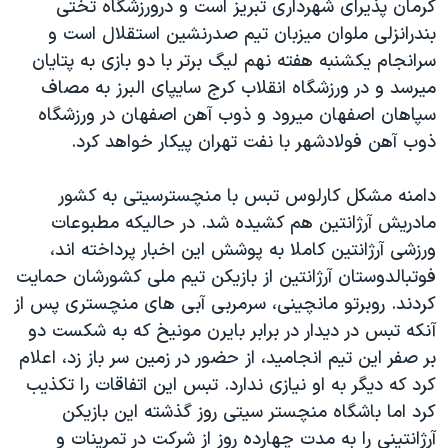
کرمان پذیرای شهرداری تبریز است و درورزشگاه تختی
اسرائیل در جنگ
بندرانزلی ملوان میزبان تیم صدرنشین استقلال است و
نرگس محمدی برنده جایزه نوبل صلح
سرانجام یکشنبه هفته نهم لیگ برتر با دو بازی به پتایان
همایش محافظه‌کاران آمریکا «سی‌پک»
میرسد و در ورزشگاه انقلاب کرج سایپای البرز به مصاف
سپاهان اصفهان میرود و ذوب آهن اصفهان در ورزشگاه
صفحه‌های ویژه
ذوب آهن فولادشهر با نفت تهران پیکار خواهد کرد.
سفر پرزیدنت ترامپ به چین
دامنه مشکل کارلوس تبس با منچسترسیتی به کشور
مادریش آرژانتین هم کشیده شد. در حالیکه مطبوعات
ورزشی آرژانتین کاملا به پوشش این اخبار پرداخته اند،
فوتبالدوستان آرژانتین از بازیکن تیم ملی کشورشان حمایت
کردند. روبرتو مانچینی، سرمربی آبی های منچستری پس از
آنکه تبس در دیدار در برابر بایرن مونیخ که به شکست دو
بر صفر این تیم انجامید، از حضور در زمین سر باز زد، اعلام
کرد که دیگر به او نیازی ندارد. تبس این اتفاقات را تکذیب
کرد اما باشگاه منچستر سیتی روز گذشته این بازیکن
آرژانتینی را به مدت چهارده روز از شرکت در تمرینات و