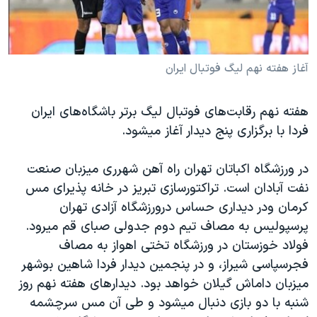
دنبال کنید
مستندها
فرهنگ و زندگی
حقوق شهروندی
انتخابات ریاست جمهوری آمریکا ۲۰۲۴
اقتصادی
حمله جمهوری اسلامی به اسرائیل
آغاز هفته نهم لیگ فوتبال ایران
رمز مهسا
علم و فناوری
زبانهای مختلف
هفته نهم رقابت‌های فوتبال لیگ ‌برتر باشگاه‌های ایران
اسرائیل در جنگ
ورزش زنان در ایران
فردا با برگزاری پنج دیدار آغاز میشود.
گالری عکس
اعتراضات زن، زندگی، آزادی
در ورزشگاه اکباتان تهران راه آهن شهرری میزبان صنعت
آرشیو پخش زنده
مجموعه مستندهای دادخواهی
نفت آبادان است. تراکتورسازی تبریز در خانه پذیرای مس
تریبونال مردمی آبان ۹۸
کرمان ودر دیداری حساس درورزشگاه آزادی تهران
دادگاه حمید نوری
پرسپولیس به مصاف تیم دوم جدولی صبای قم میرود.
فولاد خوزستان در ورزشگاه تختی اهواز به مصاف
چهل سال گروگان‌گیری
فجرسپاسی شیراز، و در پنجمین دیدار فردا شاهین بوشهر
قانون شفافیت دارائی کادر رهبری ایران
میزبان داماش گیلان خواهد بود. دیدارهای هفته نهم روز
اعتراضات مردمی آبان ۹۸
شنبه با دو بازی دنبال میشود و طی آن مس سرچشمه