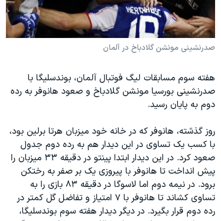
دنبال کنید
مستندها
فرهنگ و زندگی
حقوق شهروندی
انتخابات ریاست جمهوری آمریکا ۲۰۲۴
اقتصادی
حمله جمهوری اسلامی به اسرائیل
صدرنشینی مونشن گلادباخ در آلمان
رمز مهسا
علم و فناوری
زبانهای مختلف
هفته سوم مسابقات لیگ فوتبال آلمان، بوندسلیگا با
اسرائیل در جنگ
ورزش زنان در ایران
صدرنشینی بورسیا مونشن گلادباخ و صعود هانوفر به رده
گالری عکس
اعتراضات زن، زندگی، آزادی
دوم به پایان رسید.
آرشیو پخش زنده
مجموعه مستندهای دادخواهی
روز گذشته، هانوفر که در خانه خود میزبان هرتا برلین بود،
تریبونال مردمی آبان ۹۸
با کسب یک تساوی در این دیدار هم به رده دوم جدول
دادگاه حمید نوری
صعود کرد. در این دیدار ابتدا پینتو در دقیقه ۳۳ میزبان را
پیش انداخت تا هانوفر با پیروزی یک بر صفر به رختکن
چهل سال گروگان‌گیری
برود. در نیمه دوم اما لاسوگا در دقیقه ۸۳ بازی را به
قانون شفافیت دارائی کادر رهبری ایران
تساوی کشاند تا هانوفر با ۷ امتیاز و تفاضل گل کمتر در
اعتراضات مردمی آبان ۹۸
رده دوم قرار بگیرد. در دیگر دیدار هفته سوم بوندسلیگا،