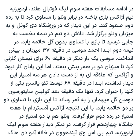
در ادامه مسابقات هفته سوم لیگ فوتبال هلند، اردویزیه
تیم آژاکس بازی باخته در برابر ونلو را مساوی کرد تا به رده
دوم صعود کند. در این دیدار که در ورزشگاه دی کوئل و به
میزبان ونلو برگزار شد، تلاش دو تیم در نیمه نخست به
جایی نرسید تا بازی با تساوی بدون گل خاتمه یابد. در
نیمه دوم ابتدا احمد موسی در دقیقه ۴۷ میزبان را پیش
انداخت. موسی یک بار دیگر در دقیقه ۶۰ برای تیمش گلزنی
کرد تا میزبان دو بر صفر پیش بیفتد. اما این پایان کار نبود
و آژاکس که علاقه ای به از دست دادن هر سه امتیاز این
دیدار نداشت، ابتدا در دقیقه ۶۸ توسط تئو یانسن یکی از
گلها را جبران کرد. تنها یک دقیقه بعد کولبین سایتورسون
دومین گل میهمان را به ثمر رساند تا این بازی با تساوی دو
بر دو خاتمه یابد. با این نتیجه آژاکس آمستردام با هفت
امتیاز در رده دوم قرار گرفت. ونلو هم با دو امتیاز در
جایگاه چهاردهم قرار گرفت. در دیگر دیدار هفته سوم لیگ
اردویزیه، تیم پی اس وی آیندهوون در خانه آدو دن هاگ