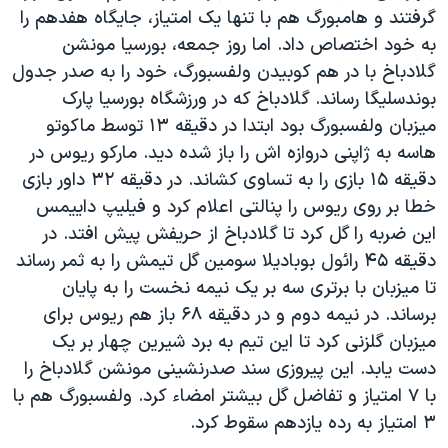
گرفتند و هامبورگ هم با تنها یک امتیاز، جایگاه هفدهم را
به خود اختصاص داد. اما روز جمعه، بورسیا مونشن
گلادباخ با در هم کوبیدن ولفسبورگ، خود را به صدر جدول
بوندسلیگا رساند. گلادباخ که در ورزشگاه بورسیا پارک
میزبان ولفسبورگ بود ابتدا در دقیقه ۱۳ توسط ماکوتو
هاسه به ژاپنی دروازه اش را باز شده دید. مارکو ریوس در
دقیقه ۱۵ بازی را به تساوی کشاند. در دقیقه ۳۲ داور بازی
خطا بر روی ریوس را پنالتی اعلام کرد و فیلیپ داییمس
این ضربه را گل کرد تا گلادباخ از حریفش پیش افتد. در
دقیقه ۴۵ رائول بوبادیلا سومین گل تیمش را به ثمر رساند
تا میزبان با برتری سه بر یک نیمه نخست را به پایان
برساند. در نیمه دوم و در دقیقه ۶۸ باز هم ریوس برای
میزبان گلزنی کرد تا این تیم به برد شیرین چهار بر یک
دست یابد. این پیروزی سند صدرنشینی مونشن گلادباخ را
با ۷ امتیاز و تفاضل گل بیشتر امضاء کرد. ولفسبورگ هم با
۳ امتیاز به رده یازدهم سقوط کرد.