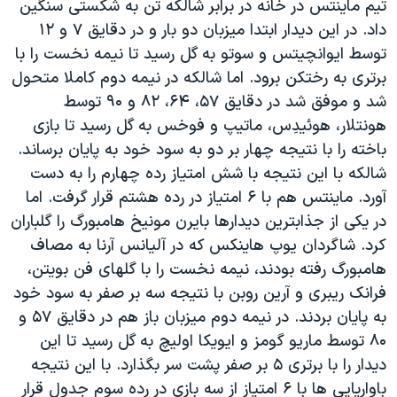
تیم ماینتس در خانه در برابر شالکه تن به شکستی سنگین
اسرائیل در جنگ
داد. در این دیدار ابتدا میزبان دو بار و در دقایق ۷ و ۱۲
نرگس محمدی برنده جایزه نوبل صلح
توسط ایوانچیتس و سوتو به گل رسید تا نیمه نخست را با
همایش محافظه‌کاران آمریکا «سی‌پک»
برتری به رختکن برود. اما شالکه در نیمه دوم کاملا متحول
شد و موفق شد در دقایق ۵۷، ۶۴، ۸۲ و ۹۰ توسط
صفحه‌های ویژه
هونتلار، هوئیدِس، ماتیپ و فوخس به گل رسید تا بازی
سفر پرزیدنت ترامپ به چین
باخته را با نتیجه چهار بر دو به سود خود به پایان برساند.
شالکه با این نتیجه با شش امتیاز رده چهارم را به دست
آورد. ماینتس هم با ۶ امتیاز در رده هشتم قرار گرفت. اما
در یکی از جذابترین دیدارها بایرن مونیخ هامبورگ را گلباران
کرد. شاگردان یوپ هاینکس که در آلیانس آرنا به مصاف
هامبورگ رفته بودند، نیمه نخست را با گلهای فن بویتن،
فرانک ریبری و آرین روبن با نتیجه سه بر صفر به سود خود
به پایان بردند. در نیمه دوم میزبان باز هم در دقایق ۵۷ و
۸۰ توسط ماریو گومز و ایویکا اولیچ به گل رسید تا این
دیدار را با برتری ۵ بر صفر پشت سر بگذارد. با این نتیجه
باواریایی ها با ۶ امتیاز از سه بازی در رده سوم جدول قرار