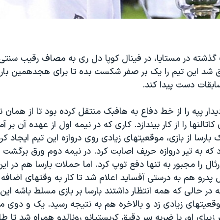
گذشته در مستایا، در فینال کوپا دل ری به مصاف رقیب سنتی 
ق شد این تیم را یک بر صفر شکست بده تا برای هجدهمین بار 
ابقات دست پیدا کند.
دیدار پپه را از خط دفاع به هافبک منتقل کرده بود تا از همان ن
کاتالنها را از کار بیندازد. کاری که در نیمه اول از عهده آن بر آ
ارسا از بازی، موقعیتهای زیادی روی دروازه این تیم ایجاد کرد
 که به تیر دروازه حریف اصابت کرد. در نیمه دوم ورق برگشت و 
ال را مجبور به تنها دفع توپ کرد. اما حملات بارسا هم در ای
 پدرو هم به درستی آفساید اعلام شد تا کار به وقتهای اضافه
 در حالی که همه انتظار داشتند بارسا بر بازی مسلط باشه این 
عیتهای زیادی زد و بالاخره هم به نتیجه رسید. یک و دوی ما
 زیبای او، با ضربه سر دقیق کریستیانو رونالدو همراه شد تا طاق