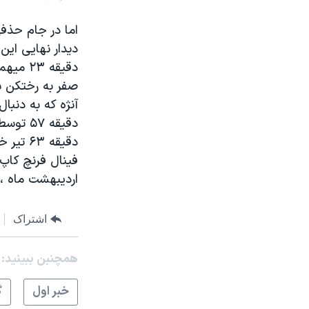
اما در جام حذفی
دیدار نهایی این 
دقیقه 
آنژه که به دنبا
دقیقه ۷
دقیقه ۳
فینال فرنچ کاپ
اردیبهشت ماه ،
اشتراک
همچنبن ببینید:
خبر اول
گ