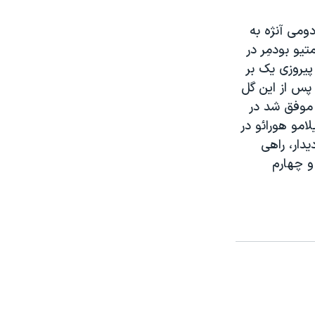
دومی آنژه به
تیو بودمِر در
 پیروزی یک بر
ا به دو گل رساند. پس از این گل
و موفق شد در
یلامو هورائو در
دیدار، راهی
و چهارم