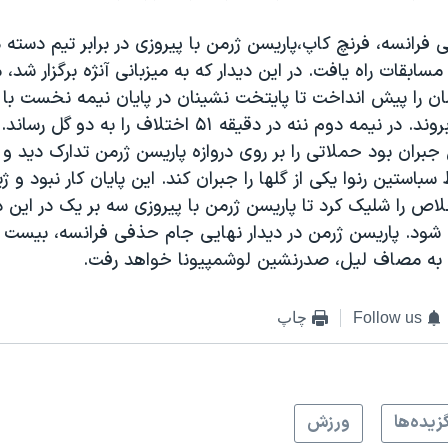
 فرانسه، فرنچ کاپ،پاریسن ژرمن با پیروزی در برابر تیم دسته 
مسابقات راه یافت. در این دیدار که به میزبانی آنژه برگزار شد، م
۲۳ میهمان را پیش انداخت تا پایتخت نشینان در پایان نیمه نخست با
صفر به رختکن بروند. در نیمه دوم ننه در دقیقه ۵۱ اختلاف ر
ل جبران بود حملاتی را بر روی دروازه پاریسن ژرمن تدارک دید 
۵ توسط سباستین رنوا یکی از گلها را جبران کند. این پایان کار نبود و ژ
۶ تیر خلاص را شلیک کرد تا پاریسن ژرمن با پیروزی سه بر یک در این 
 شود. پاریسن ژرمن در دیدار نهایی جام حذفی فرانسه، بیست 
 به مصاف لیل، صدرنشین لوشمپیونا خواهد رفت.
Follow us
چاپ
زيده‌ها
ورزش