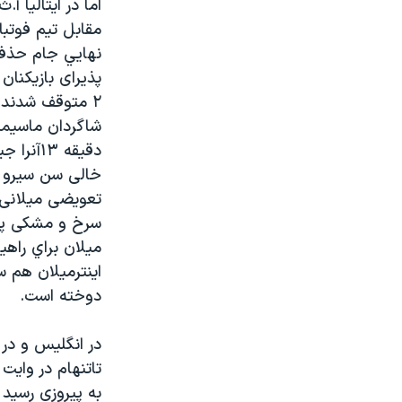
اما در ایتالیا 
مقابل تيم فوتبا
نهايي جام حذفي 
۲ متوقف شدند. 
شاگردان ماسیمیلی
دقيقه ۳
خالی سن سیرو را
سرخ و مشکی پوش
میلان براي راهي
اینترمیلان هم 
دوخته است.
در انگلیس و در 
تاتنهام در وای
به پیروزی رسید 