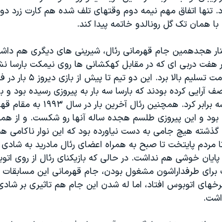
زد. تنها اتفاق مهم نیمه دوم وقتهای تلف شده هم کارت زرد دو
ی با همان تک گل رونالدو خاتمه پیدا کند.
کنار هجدهمین جام قهرمانی رئال، شیرینی های دیگری هم داشت.
در هفت دربی ای که در مقابل کهکشانی ها روی نیمکت بارسا ن
دستها رو به علامت تسلیم بالا برد. 
صف آرایی کرده بودند که بارسا سه بار به پیروزی رسیده بود و با
تیم رو در عدد سه برابر کرد. همچنین رئال آخرین 
بود و این پیروزی طلسم هجده ساله آنها رو شکست. و از همه
 گذشته هیچ جامی به دست نیاورده بود که این نوار ناکامی هم
ا مردم پایتخت تا صبح به همراه اعضای رئال مادرید به شادی د
ه پایان خوشی هم نداشت. در حالی که بازیکنای رئال از روی ات
ت برای طرفداراشون مشغول بودن، جام قهرمانی این مسابقات
رخهای اتوبوس افتاد، اما له شدن این جام هم تاثیری بر شادی
اشت.