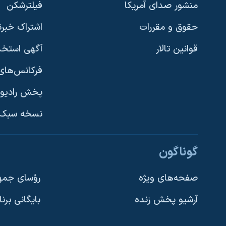
منشور صدای آمریکا
فیلترشکن
حقوق و مقررات
اشتراک خبرن
قوانین تالار
آگهی استخد
فرکانس‌های 
پخش رادیو
یادگیری زبان انگلیسی
نسخه سبک 
دنبال کنید
گوناگون
صفحه‌های ویژه
رؤسای جمهو
آرشیو پخش زنده
بایگانی برن
زبانهای مختلف