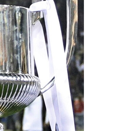
مستندها
فرهنگ و زندگی
حقوق شهروندی
انتخابات ریاست جمهوری آمریکا ۲۰۲۴
اقتصادی
حمله جمهوری اسلامی به اسرائیل
رمز مهسا
علم و فناوری
اسرائیل در جنگ
ورزش زنان در ایران
گالری عکس
اعتراضات زن، زندگی، آزادی
آرشیو پخش زنده
مجموعه مستندهای دادخواهی
تریبونال مردمی آبان ۹۸
دادگاه حمید نوری
چهل سال گروگان‌گیری
قانون شفافیت دارائی کادر رهبری ایران
اعتراضات مردمی آبان ۹۸
اسرائیل در جنگ