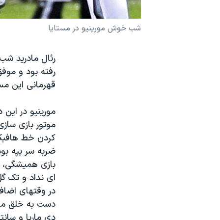
نرگس محمدی برنده جایزه نوبل صلح
شب خوش مورینیو در مستایا
همایش محافظه‌کاران آمریکا «سی‌پک»
صفحه‌های ویژه
رئال مادرید شب 
سفر پرزیدنت ترامپ به چین
رفته بود و موف
قهرمانی این مس
مورینیو در این 
موتور بازی سازی 
کردن خط هافبک ب
ضربه سر پپه بود
بازی همیشگی، رئ
ای نداد و تک گل
در وقتهای اضافه
دست به خلق موق
دی ماریا و سانتر