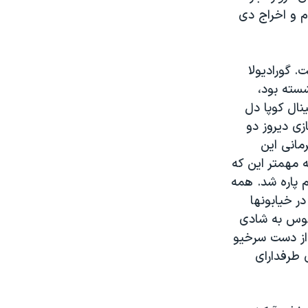
م و اخراج دی
 گورادیولا
شسته بود،
این دو تیم تا پیش از بازی دیروز ۵ بار در فینال کوپا دل
زی دیروز دو
بار در سال ۱۹۹۳ به مقام قهرمانی این
 مهمتر این که
 پاره شد. همه
ر خیابونها
وبوس به شادی
 از دست سرخیو
 طرفدارای