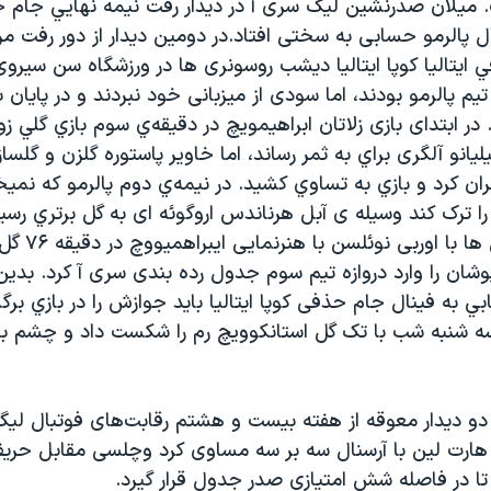
آ.ث. میلان صدرنشین لیگ سری آ در ديدار رفت نيمه نهايي جام
ل پالرمو حسابی به سختی افتاد.در دومین ديدار از دور رفت مر
ايتاليا کوپا ایتالیا دیشب روسونری ها در ورزشگاه سن سیرو
در ابتدای بازی زلاتان ابراهيمويچ در دقيقه‌ي سوم بازي گلي زو
انو آلگری براي به ثمر رساند، اما خاوير پاستوره گلزن و گلساز 
۱آنرا جبران کرد و بازي به تساوي كشید. در نيمه‌ي دوم پالرمو که 
 ترک کند وسیله ی آبل هرناندس اروگوئه ای به گل برتري رسيد،
تعویضی میلانی ه
ان را وارد دروازه تیم سوم جدول رده بندی سری آ کرد. بدین 
ابي به فینال جام حذفی کوپا ایتالیا باید جوازش را در بازي بر
سه شنبه شب با تک گل استانکوویچ رم را شكست داد و چشم ب
دو دیدار معوقه از هفته بیست و هشتم رقابت‌های فوتبال لیگ
ت هارت لین با آرسنال سه بر سه مساوی کرد وچلسی مقابل حری
تا در فاصله شش امتیازی صدر جدول قرار گیرد.