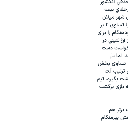
 حذفي آنکشور
حله‌ي نيمه
ی شهر ميلان
پذیرای بازیکنان تیم پالرمو بودند، اما سودی از میزبانی خود نبردند و در پايان با تساوي ۲ بر
دهنگام را برای
آرژانتيني در
نمیخواست دست
 اما یار
ا با اوربی نوئلسن با هنرنمایی ایبراهمیووچ در دقيقه ۷۶ گل تساوی بخش
ترتیب آ.ث.
گشت بگیره. تیم
ه بازی برگشت
 برتر هم
فش بیرمنگام