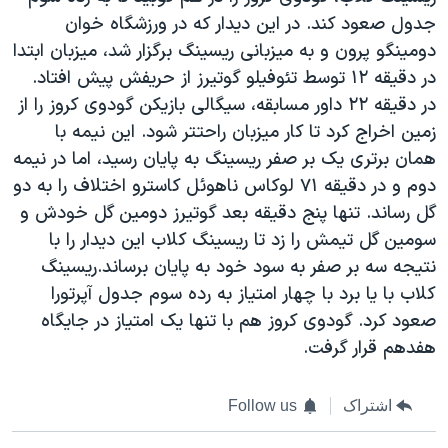
جدول صعود کند. در این دیدار که در ورزشگاه خوان
دومینگو پرون و به میزبانی ریسینگ برگزار شد، میزبان ابتدا
در دقیقه ۱۲ توسط تئوفیلو گوتیرز از حریفش پیش افتاد.
در دقیقه ۲۲ داور مسابقه، سیگالی بازیکن گودوی کروز را از
زمین اخراج کرد تا کار میزبان راحتتر شود. این نیمه با
همان برتری یک بر صفر ریسینگ به پایان رسید، اما در نیمه
دوم و در دقیقه ۷۱ لوکاس ناهوئل کاسترو اختلاف را به دو
گل رساند. تنها پنج دقیقه بعد گوتیرز دومین گل خودش و
سومین گل تیمش را زد تا ریسینگ کلاب این دیدار را با
نتیجه سه بر صفر به سود خود به پایان برساند.ریسینگ
کلاب با یا برد با چهار امتیاز به رده سوم جدول آپرتورا
صعود کرد. گودوی کروز هم با تنها یک امتیاز در جایگاه
هفدهم قرار گرفت.
اشتراک
Follow us