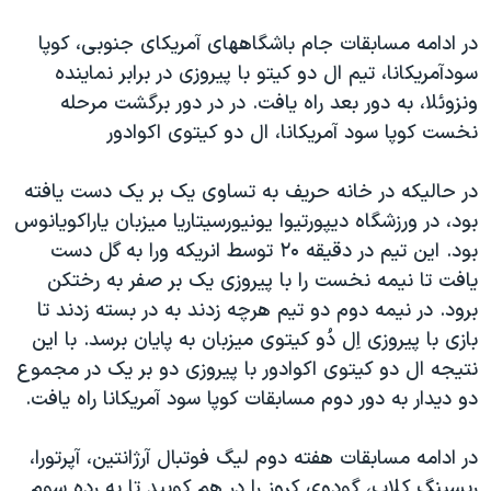
در ادامه مسابقات جام باشگاههای آمریکای جنوبی، کوپا
سودآمریکانا، تیم ال دو کیتو با پیروزی در برابر نماینده
ونزوئلا، به دور بعد راه یافت. در در دور برگشت مرحله
نخست کوپا سود آمریکانا، ال دو کیتوی اکوادور
در حالیکه در خانه حریف به تساوی یک بر یک دست یافته
بود، در ورزشگاه دیپورتیوا یونیورسیتاریا میزبان یاراکویانوس
بود. این تیم در دقیقه ۲۰ توسط انریکه ورا به گل دست
یافت تا نیمه نخست را با پیروزی یک بر صفر به رختکن
برود. در نیمه دوم دو تیم هرچه زدند به در بسته زدند تا
بازی با پیروزی اِل دُو کیتوی میزبان به پایان برسد. با این
نتیجه ال دو کیتوی اکوادور با پیروزی دو بر یک در مجموع
دو دیدار به دور دوم مسابقات کوپا سود آمریکانا راه یافت.
در ادامه مسابقات هفته دوم لیگ فوتبال آرژانتین، آپرتورا،
ریسینگ کلاب، گودوی کروز را در هم کوبید تا به رده سوم