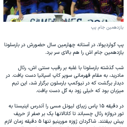
دنبال کنید
مستندها
فرهنگ و زندگی
حقوق شهروندی
انتخابات ریاست جمهوری آمریکا ۲۰۲۴
اقتصادی
حمله جمهوری اسلامی به اسرائیل
یازدهمین جام پپ
رمز مهسا
علم و فناوری
زبانهای مختلف
پپ گواردیولا، در آستانه چهارمین سال حضورش در بارسلونا
اسرائیل در جنگ
ورزش زنان در ایران
یازدهمین جام اش را هم بالای سر برد.
گالری عکس
اعتراضات زن، زندگی، آزادی
شب گذشته بارسلونا با غلبه بر رقیب سنتی اش، رئال
آرشیو پخش زنده
مجموعه مستندهای دادخواهی
مادرید، به مقام قهرمانی سوپر کاپ اسپانیا دست یافت. در
تریبونال مردمی آبان ۹۸
دیدار برگشت که در نیوکمپ بارسلون برگزار شد، این تیم
دادگاه حمید نوری
میزبان بود که خیلی زود به گل دست یافت.
چهل سال گروگان‌گیری
در دقیقه ۱۵ پاس زیبای لیونل مسی را آندرس اینیستا به
قانون شفافیت دارائی کادر رهبری ایران
تور دروازه رئال چسباند تا کاتالانها یک بر صفر از حریف
اعتراضات مردمی آبان ۹۸
پیش بیفتند. شاگردان ژوزه مورینیو تنها ۵ دقیقه زمان لازم