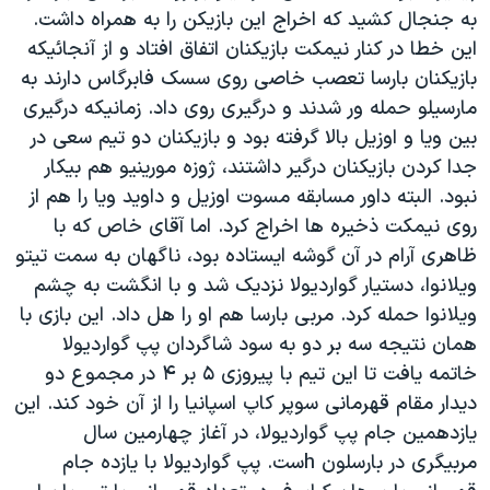
به جنجال کشید که اخراج این بازیکن را به همراه داشت.
این خطا در کنار نیمکت بازیکنان اتفاق افتاد و از آنجائیکه
بازیکنان بارسا تعصب خاصی روی سسک فابرگاس دارند به
مارسیلو حمله ور شدند و درگیری روی داد. زمانیکه درگیری
بین ویا و اوزیل بالا گرفته بود و بازیکنان دو تیم سعی در
جدا کردن بازیکنان درگیر داشتند، ژوزه مورینیو هم بیکار
نبود. البته داور مسابقه مسوت اوزیل و داوید ویا را هم از
روی نیمکت ذخیره ها اخراج کرد. اما آقای خاص که با
ظاهری آرام در آن گوشه ایستاده بود، ناگهان به سمت تیتو
ویلانوا، دستیار گواردیولا نزدیک شد و با انگشت به چشم
ویلانوا حمله کرد. مربی بارسا هم او را هل داد. این بازی با
همان نتیجه سه بر دو به سود شاگردان پپ گواردیولا
خاتمه یافت تا این تیم با پیروزی ۵ بر ۴ در مجموع دو
دیدار مقام قهرمانی سوپر کاپ اسپانیا را از آن خود کند. این
یازدهمین جام پپ گواردیولا، در آغاز چهارمین سال
مربیگری در بارسلون hست. پپ گواردیولا با یازده جام