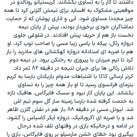
داشتند تا کار را به تساوی بکشانند. کریستیانو رونالدو در
اسرائیل در جنگ
موقعیتی مشکوک به آفساید برای تیمش گلزنی کرد تا همه
نرگس محمدی برنده جایزه نوبل صلح
چیز مجددا مساوی شود. آبی و اناری پوشان که از حمایت
همایش محافظه‌کاران آمریکا «سی‌پک»
تماشاگران خودی برخوردار بودند، پیش از پایان نیمه
نخست باز هم از حریف پیش افتادند. در شلوغی جلوی
صفحه‌های ویژه
دروازه رئال، پیکه با پاسی زیبا مسی را صاحب توپ کرد، او
سفر پرزیدنت ترامپ به چین
هم با ضربه ای استادانه دروازه کهکشانی های مادرید را باز
کرد تا تیم میزبان با پیروزی به رختکن برود. در نیمه دوم
تلاش رئالی ها برای جبران نتیجه در دقیقه ۸۲ ثمر داد.
کرنر ارسالی کاکا با اشتباهات مدوام بازیکنان بارسا به کریم
بنزمای فرانسوی رسید تا او باز همه چیز را به تساوی
بکشاند. این پایان کار نبود و سسک فابرگاس، هافبک تازه
به خدمت گرفته شده بارسا زمینه ساز گل سوم تیم اش
شد. لیونل مسی در دقیقه ۸۸ باز هم در نقش گلزن ظاهر
شد و با ضربه ای آکروباتیک، دروازه ایکر کاسیاس را گشود.
در ادامه و درحالیکه بازی در وقتهای تلف شده درحال
پیگیری بود خطای خشن مارسیلو بر روی فابرگاس، بازی را