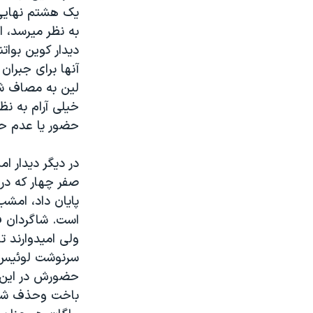
یک هشتم نهایی 
به نظر میرسد، ا
دیدار کوین بوات
آنها برای جبرا
لین به مصاف شا
خیلی آرام به نظ
حضور یا عدم حضو
در دیگر دیدار ا
صفر چهار که در 
پایان داد، امشب
است. شاگردان ف
ولی امیدوارند تا
سرنوشت لوئیس ف
حضورش در این ب
باخت وحذف شالکه