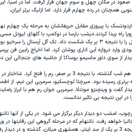
ه صعود در مکان چهل و سوم جهان قرار گرفت. اما در آسیا، ایران
نوبی همچنان در رده چهارم قرار دارد. اما ازلیگ برتر ایران،
اردونتسک با پیروزی مقابل حریفانشان به مرحله یک چهارم نها
وپا راه پیدا کردند.دیشب بارسا در نوکمپ با گلهای لیونل مسی
میهمانش آرسنال را با نتیجه ۳ بر یک شکست داد. تک گل آرسنال را 
ودی وارد دروازه آبی اناری پوشان کرد. اما اخراج رابین فن پرسی
شاختاردونتسک هم شب گذشته، با نتیجه 3 بر صفر، رم را فتح کرد
ب 3 بر 2 به برتری رسیده بود. میرچئا لوچسکیو، سرمربی این تیم، از اط
یدار گفت و وینچنزو مونتلا، سرمربی جوان رم هم با ابراز رضای
در این نتیجه بی تاثیر ندانست.
چوب، امشب دو دیدار دیگر برگزار می شود. در یکی از آنها تاتن
لیا خواهد رفت. تاتنهام که در مرحله گروهی این رقابتها در ور
هارت لین، با نتیجه 3 بر یک از سد اینتر، همشهری میلان، گذشته و در دیدا