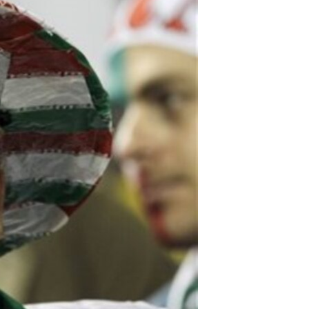
مستندها
فرهنگ و زندگی
حقوق شهروندی
انتخابات ریاست جمهوری آمریکا ۲۰۲۴
اقتصادی
حمله جمهوری اسلامی به اسرائیل
رمز مهسا
علم و فناوری
اسرائیل در جنگ
ورزش زنان در ایران
گالری عکس
اعتراضات زن، زندگی، آزادی
آرشیو پخش زنده
مجموعه مستندهای دادخواهی
تریبونال مردمی آبان ۹۸
دادگاه حمید نوری
چهل سال گروگان‌گیری
قانون شفافیت دارائی کادر رهبری ایران
اعتراضات مردمی آبان ۹۸
اسرائیل در جنگ