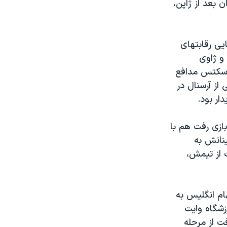
 بعد از ژاپن،
یی رقابتهای
 و ژاوی
سرخیو بوسکتس مدافع
 از آرسنال در
. شاختار در بازی رفت هم با
مینانش به
ت از تیمش،
هام انگلیس به
زشگاه وایت
ر رفت از مرحله