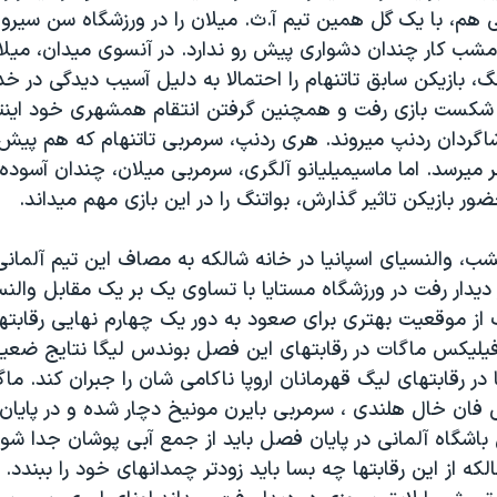
هم، با یک گل همین تیم آ.ث. میلان را در ورزشگاه سن سیر
مشب کار چندان دشواری پیش رو ندارد. در آنسوی میدان، میلان
نگ، بازیکن سابق تاتنهام را احتمالا به دلیل آسیب دیدگی در خ
ن شکست بازی رفت و همچنین گرفتن انتقام همشهری خود اینتر
گردان ردنپ میروند. هری ردنپ، سرمربی تاتنهام که هم پیش ا
ر میرسد. اما ماسیمیلیانو آلگری، سرمربی میلان، چندان آسود
ر بازیکن تاثیر گذارش، بواتنگ را در این بازی مهم میداند.
مشب، والنسیای اسپانیا در خانه شالکه به مصاف این تیم آلمانی
دیدار رفت در ورزشگاه مستایا با تساوی یک بر یک مقابل والنسی
 از موقعیت بهتری برای صعود به دور یک چهارم نهایی رقابتها 
یلیکس ماگات در رقابتهای این فصل بوندس لیگا نتایج ضعی
 در رقابتهای لیگ قهرمانان اروپا ناکامی شان را جبران کند. ماگ
ان خال هلندی ، سرمربی بایرن مونیخ دچار شده و در پایا
اشگاه آلمانی در پایان فصل باید از جمع آبی پوشان جدا شو
 از این رقابتها چه بسا باید زودتر چمدانهای خود را ببندد. ا