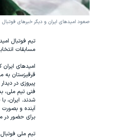
نرگس محمدی برنده جایزه نوبل صلح
همایش محافظه‌کاران آمریکا «سی‌پک»
صعود امیدهای ایران و دیگر خبرهای فوتبال
صفحه‌های ویژه
تیم فوتبال امید
سفر پرزیدنت ترامپ به چین
مسابقات انتخاب
امیدهای ایران ک
قرقیزستان به می
پیروزی در دیدار
فنی تیم ملی، بد
شدند. ایران، با
آینده و بصورت ح
برای حضور در م