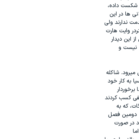
و شکست داده،
ی ها در این
دمت ندارند ولی
در وایت هارت
ز این دیدار
ه نیست و
 میرود. شاکله
ا به کار خود
برخوردار
فی کسب کردند
ات، که به
ن دومین فصل
د در صورت
ما