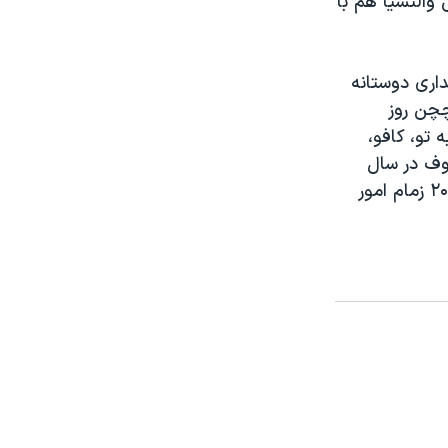
 والنسیا هم با
اری دوستانه
چچن روز
 تو، کافو،
روف در سال
۲۰۰۴ بر اثر انفجار بمب کشته شد. رئیس جمهوری ۳۴ ساله چچن، از سال ۲۰۰۷ زمام امور