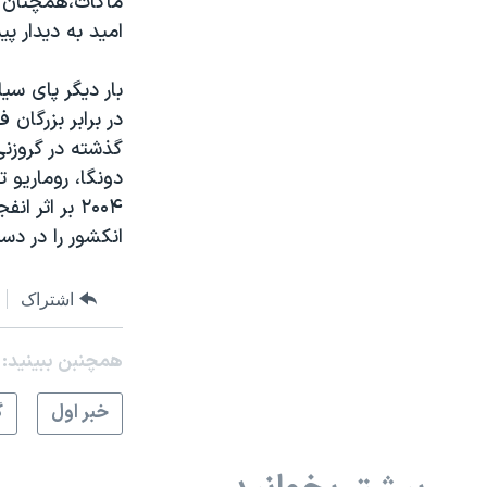
ماگات،همچنان تی
امید به دیدار پ
بار دیگر پای س
در برابر بزرگا
گذشته در گروزنی
دونگا، روماریو 
انکشور را در دس
اشتراک
همچنبن ببینید:
خبر اول
گ