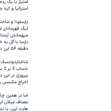
امتیاز با یک رد
استرالیا و کره ج
بارسلونا و شاخت
لیگ قهرمانان ار
بارسا با گل به خ
دقیقه ۵۶ این دیدار از سوی داور ماسیمو بوساکا از حاشیه های جنجالی این دیدار بود.
حسا
پیروزی در این د
اخراج مکسس را 
اما در همین چار
مصاف میلان ایتا