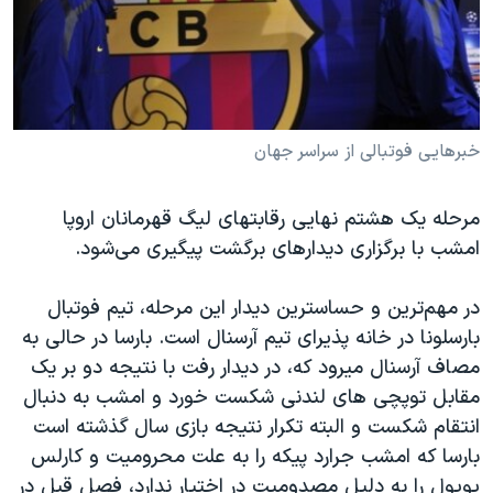
دنبال کنید
مستندها
فرهنگ و زندگی
حقوق شهروندی
انتخابات ریاست جمهوری آمریکا ۲۰۲۴
اقتصادی
حمله جمهوری اسلامی به اسرائیل
رمز مهسا
علم و فناوری
خبرهایی فوتبالی از سراسر جهان
زبانهای مختلف
اسرائیل در جنگ
ورزش زنان در ایران
مرحله یک هشتم نهایی رقابتهای لیگ قهرمانان اروپا
گالری عکس
اعتراضات زن، زندگی، آزادی
امشب با برگزاری دیدارهای برگشت پیگیری می‌شود.
آرشیو پخش زنده
مجموعه مستندهای دادخواهی
تریبونال مردمی آبان ۹۸
در مهم‌ترین و حساسترین دیدار این مرحله، تیم فوتبال
بارسلونا در خانه پذیرای تیم آرسنال است. بارسا در حالی به
دادگاه حمید نوری
مصاف آرسنال میرود که، در دیدار رفت با نتیجه دو بر یک
چهل سال گروگان‌گیری
مقابل توپچی های لندنی شکست خورد و امشب به دنبال
قانون شفافیت دارائی کادر رهبری ایران
انتقام شکست و البته تکرار نتیجه بازی سال گذشته است
بارسا که امشب جرارد پیکه را به علت محرومیت و کارلس
اعتراضات مردمی آبان ۹۸
پویول را به دلیل مصدومیت در اختیار ندارد، فصل قبل در