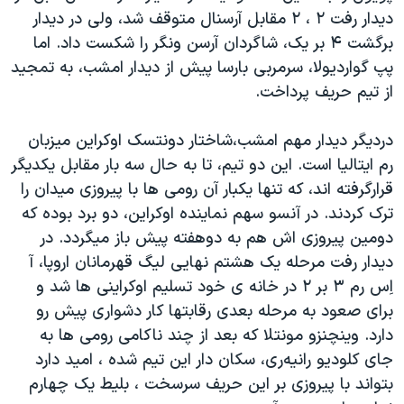
اسرائیل در جنگ
دیدار رفت ۲ ، ۲ مقابل آرسنال متوقف شد، ولی در دیدار
نرگس محمدی برنده جایزه نوبل صلح
برگشت ۴ بر یک، شاگردان آرسن ونگر را شکست داد. اما
پپ گواردیولا، سرمربی بارسا پیش از دیدار امشب، به تمجید
همایش محافظه‌کاران آمریکا «سی‌پک»
از تیم حریف پرداخت.
صفحه‌های ویژه
سفر پرزیدنت ترامپ به چین
دردیگر دیدار مهم امشب،شاختار دونتسک اوکراین میزبان
رم ایتالیا است. این دو تیم، تا به حال سه بار مقابل یکدیگر
قرارگرفته اند، که تنها یکبار آن رومی ها با پیروزی میدان را
ترک کردند. در آنسو سهم نماینده اوکراین، دو برد بوده که
دومین پیروزی اش هم به دوهفته پیش باز میگردد. در
دیدار رفت مرحله یک هشتم نهایی لیگ قهرمانان اروپا، آ
اِس رم ۳ بر ۲ در خانه ی خود تسلیم اوکراینی ها شد و
برای صعود به مرحله بعدی رقابتها کار دشواری پیش رو
دارد. وینچنزو مونتلا که بعد از چند ناکامی رومی ها به
جای کلودیو رانیه‌ری، سکان دار این تیم شده ، امید دارد
بتواند با پیروزی بر این حریف سرسخت ، بلیط یک چهارم