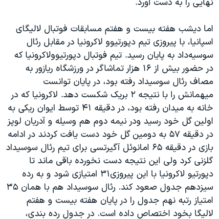
نهایی را به دست آورد.
اما دیشب هفته بیست و هفتم مسابقات فوتبال لالیگای
اسپانیا، با پیروزی تیم دپورتیوو لاکرونیا در مقابل رئال
سوسیه‌داد به پایان رسید. تیم فوتبال دپورتیوولاکرونیا که
در حضور بیش از ۱۶ هزار تماشاگر در ورزشگاه ریازور به
مصاف رئال سوسیداد رفته بود، در پایان توانست
میهمانش را با نتیجه ۲ بریک شکست دهد. لاکرونیا که در
خانه به میدان رفته بود، در دقیقه ۴۱ توسط ایوان ریکی به
اولین گل خود رسید ودر نیمه دوم هم وسیله و آدریان لوپز
در دقیقه ۵۷ به دومین گل خود دست یافت کردند در ادامه
بازی در دقیقه ۶۵ امانوئل آگیرتسی برای تیم رئال سوسیداد
گلزنی کرد ولی این نتیجه دست نخورده باقی ماند تا
دپورتیو لاکرونیا با این پیروزی۳۱ امتیازی شود و به رده
سیزدهم جدول صعود کند. رئال سوسیداد هم با همان ۳۵
امتیاز رتبه نهم جدول را در پایان هفته بیست و هفتم
لالیگا بخود اختصاص داده است. در جدول رده بندی،