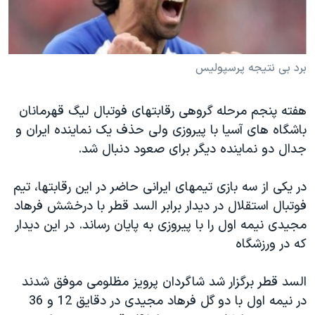
دنبال کنید
مستندها
فرهنگ و زندگی
حقوق شهروندی
انتخابات ریاست جمهوری آمریکا ۲۰۲۴
اقتصادی
حمله جمهوری اسلامی به اسرائیل
برد بی نتیجه پرسپولیس
رمز مهسا
علم و فناوری
زبانهای مختلف
هفته پنجم مرحله گروهی رقابتهای فوتبال لیگ قهرمانان
اسرائیل در جنگ
ورزش زنان در ایران
باشگاه های آسیا با پیروزی ولی حذف یک نماینده ایران و
گالری عکس
اعتراضات زن، زندگی، آزادی
جدال دو نماینده دیگر برای صعود دنبال شد.
آرشیو پخش زنده
مجموعه مستندهای دادخواهی
در یکی از سه بازی تیمهای ایرانی حاضر در این رقابتها، تیم
تریبونال مردمی آبان ۹۸
فوتبال استقلال در دیدار برابر السد قطر با درخشش فرهاد
دادگاه حمید نوری
مجیدی نیمه اول را با پیروزی به پایان رساند. در این دیدار
که در ورزشگاه
چهل سال گروگان‌گیری
قانون شفافیت دارائی کادر رهبری ایران
السد قطر برگزار شد شاگردان پرویز مظلومی موفق شدند
اعتراضات مردمی آبان ۹۸
در نیمه اول با دو گل فرهاد مجیدی در دقایق 12 و 36