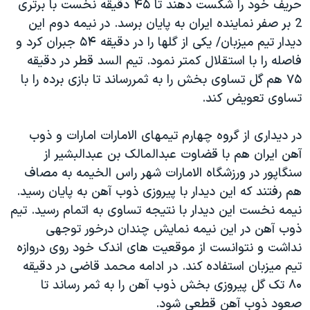
حریف خود را شکست دهند تا ۴۵ دقیقه نخست با برتری
اسرائیل در جنگ
2 بر صفر نماینده ایران به پایان برسد. در نیمه دوم این
نرگس محمدی برنده جایزه نوبل صلح
دیدار تیم میزبان/ یکی از گلها را در دقیقه ۵۴ جبران کرد و
همایش محافظه‌کاران آمریکا «سی‌پک»
فاصله را با استقلال کمتر نمود. تیم السد قطر در دقیقه
۷۵ هم گل تساوی بخش را به ثمررساند تا بازی برده را با
صفحه‌های ویژه
تساوی تعویض کند.
سفر پرزیدنت ترامپ به چین
در دیداری از گروه چهارم تیمهای الامارات امارات و ذوب
آهن ایران هم با قضاوت عبدالمالک بن عبدالبشیر از
سنگاپور در ورزشگاه الامارات شهر راس الخیمه به مصاف
هم رفتند که این دیدار با پیروزی ذوب آهن به پایان رسید.
نیمه نخست این دیدار با نتیجه تساوی به اتمام رسید. تیم
ذوب آهن در این نیمه نمایش چندان درخور توجهی
نداشت و نتوانست از موقعیت های اندک خود روی دروازه
تیم میزبان استفاده کند. در ادامه محمد قاضی در دقیقه
۸۰ تک گل پیروزی بخش ذوب آهن را به ثمر رساند تا
صعود ذوب آهن قطعی شود.