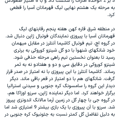
3 بر 2 الوحده امارات را شکست داد و با 8 امتیاز صعودش
به مرحله یک هشتم نهایی لیگ قهرمانان آسیا را قطعی
کرد.
در منطقه شرق قاره کهن هفته پنجم رقابتهای لیگ
قهرمانان آسیا با پیروزی نمایندگان فوتبال ژاپن دنبال شد.
در گروه اچ، تیم فوتبال کاشیما آنتلرز در مقابل میهمان
خود شانگهای شنهوآ با دو گل شینزو کوروکی به برتری
رسید تا بعنوان نخستین تیم راهی مرحله حذفی شود.
شینزو کوروکی در دقایق سی و دو و هفتادو نه به ثمر
رساند. کاشیما آنتلرز با این پیروزی با نه امتیاز در صدر قرار
گرفت. شانگهای هم با دو امتیاز در قعر باقی ماند. دیگر
دیدار این گروه را سامسونگ کره جنوبی و سیدنی استرالیا
برگزار خواهند کرد. اما دیگر نماینده ژاپن، سرزو اوزاکا هم،
در گروه جی با چهار گل در زمین آرما مالانگ اندونزی پیروز
شد. سرزو با آن پیروزی با یک بازی بیشتر 9 امتیازی شد اما
به دلیل تفاضل گل کمتر نسبت به جئونبوک کره جنوبی در