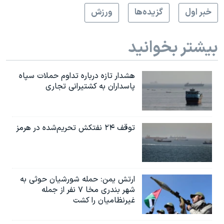
اسرائیل در جنگ
خبر اول
گزيده‌ها
ورزش
نرگس محمدی برنده جایزه نوبل صلح
همایش محافظه‌کاران آمریکا «سی‌پک»
بیشتر بخوانید
صفحه‌های ویژه
سفر پرزیدنت ترامپ به چین
هشدار تازه درباره تداوم حملات سپاه
پاسداران به کشتیرانی تجاری
توقف ۲۴ نفتکش تحریم‌شده در هرمز
ارتش یمن: حمله شورشیان حوثی به
شهر بندری مخا ۷ نفر از جمله
غیرنظامیان را کشت