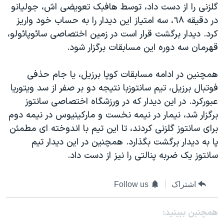
گلزنی را از دست داد، توسط هافبک تعویضی اش، جولیانو
دنبال کنید
مستندها
فرهنگ و زندگی
در دقیقه ٦٨، سه امتیاز این دیدار را به حساب خود واریز
حقوق شهروندی
انتخابات ریاست جمهوری آمریکا ۲۰۲۴
کرد. دیدار برگشت قرار است در زمین اختصاصی سائوپائولو،
قهرمان سه دوره این مسابقات برگزار شود.
اقتصادی
حمله جمهوری اسلامی به اسرائیل
رمز مهسا
علم و فناوری
همچنین در ادامه مسابقات کوپا برزیل، یا جام حذفی
زبانهای مختلف
اسرائیل در جنگ
ورزش زنان در ایران
فوتبال برزیل، تیم سانتوزبا نتیجه دو بر صفر از سد ویتوریا
عبورکرد. در این دیدار که در ورزشگاه اختصاصی سانتوز
گالری عکس
اعتراضات زن، زندگی، آزادی
برگزار شد، نیمار در نیمه نخست و مارکینیوس در نیمه دوم
آرشیو پخش زنده
مجموعه مستندهای دادخواهی
برای سانتوز گلزنی کردند، تا این تیم با اندوخته ای مطمئن
تریبونال مردمی آبان ۹۸
پا به دیدار برگشت بگذارد. همچنین در این دیدار تیم
سانتوز یک ضربه پنالتی را نیز از دست داد.
دادگاه حمید نوری
چهل سال گروگان‌گیری
اشتراک
Follow us
قانون شفافیت دارائی کادر رهبری ایران
اعتراضات مردمی آبان ۹۸
همچنبن ببینید: