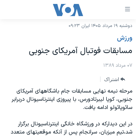
ینکهای
ابل
سترسی
دوشنبه ۱۹ مرداد ۱۴۰۵ ایران ۰۹:۲۳
خانه
هش
ورزش
نسخه سبک وب‌سایت
ه
مسابقات فوتبال آمریکای جنوبی
حتوای
موضوع ها
صلی
برنامه های تلویزیونی
۰۷ مرداد ۱۳۸۹
ایران
هش
جدول برنامه ها
ه
آمریکا
اشتراک
فحه
صفحه‌های ویژه
جهان
مرحله نیمه نهایی مسابقات جام باشگاههای آمریکای
صلی
فرکانس‌های صدای آمریکا
جنوبی، کوپا لیبرتادورس، با پیروزی اینترناسیونال دربرابر
ورزشی
جام جهانی ۲۰۲۶
هش
سائوپائولو ادامه یافت.
پخش رادیویی
ه
گزیده‌ها
عملیات خشم حماسی
ستجو
۲۵۰سالگی آمریکا
ویژه برنامه‌ها
در این دیدارکه در ورزشگاه خانگی اینترناسیونال برگزار
یادگیری زبان انگلیسی
شد،تیم میزبان، سرانجام پس از آنکه موقعیتهای متعدد
ویدیوها
بایگانی برنامه‌های تلویزیونی