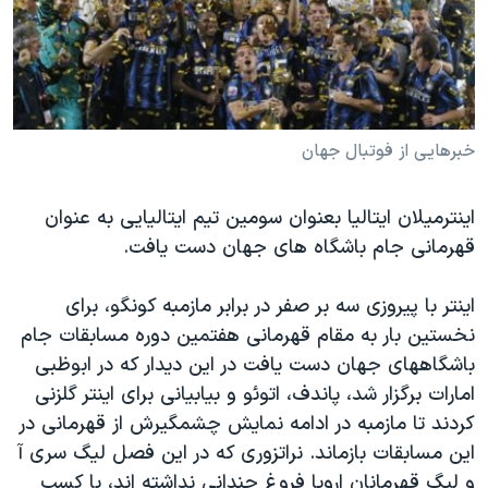
دنبال کنید
مستندها
فرهنگ و زندگی
حقوق شهروندی
انتخابات ریاست جمهوری آمریکا ۲۰۲۴
اقتصادی
حمله جمهوری اسلامی به اسرائیل
رمز مهسا
علم و فناوری
خبرهایی از فوتبال جهان
زبانهای مختلف
اسرائیل در جنگ
ورزش زنان در ایران
اینترمیلان ایتالیا بعنوان سومین تیم ایتالیایی به عنوان
گالری عکس
اعتراضات زن، زندگی، آزادی
قهرمانی جام باشگاه های جهان دست یافت.
آرشیو پخش زنده
مجموعه مستندهای دادخواهی
تریبونال مردمی آبان ۹۸
اینتر با پیروزی سه بر صفر در برابر مازمبه کونگو، برای
نخستین بار به مقام قهرمانی هفتمین دوره مسابقات جام
دادگاه حمید نوری
باشگاههای جهان دست یافت در این دیدار که در ابوظبی
چهل سال گروگان‌گیری
امارات برگزار شد، پاندف، اتوئو و بیابیانی برای اینتر گلزنی
قانون شفافیت دارائی کادر رهبری ایران
کردند تا مازمبه در ادامه نمایش چشمگیرش از قهرمانی در
این مسابقات بازماند. نراتزوری که در این فصل لیگ سری آ
اعتراضات مردمی آبان ۹۸
و لیگ قهرمانان اروپا فروغ چندانی نداشته اند، با کسب