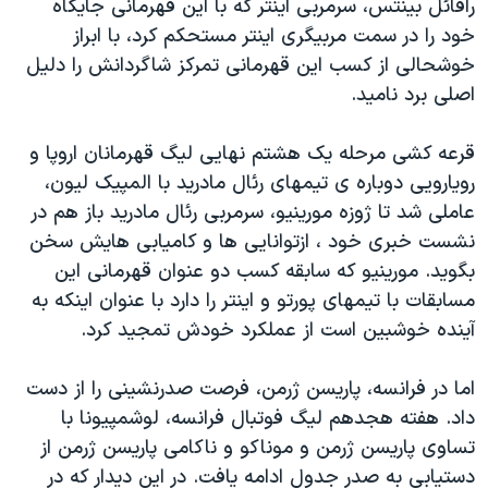
رافائل بینتس، سرمربی اینتر که با این قهرمانی جایگاه
خود را در سمت مربیگری اینتر مستحکم کرد، با ابراز
خوشحالی از کسب این قهرمانی تمرکز شاگردانش را دلیل
اصلی برد نامید.
قرعه کشی مرحله یک هشتم نهایی لیگ قهرمانان اروپا و
رویارویی دوباره ی تیمهای رئال مادرید با المپیک لیون،
عاملی شد تا ژوزه مورینیو، سرمربی رئال مادرید باز هم در
نشست خبری خود ، ازتوانایی ها و کامیابی هایش سخن
بگوید. مورینیو که سابقه کسب دو عنوان قهرمانی این
مسابقات با تیمهای پورتو و اینتر را دارد با عنوان اینکه به
آینده خوشبین است از عملکرد خودش تمجید کرد.
اما در فرانسه، پاریسن ژرمن، فرصت صدرنشینی را از دست
داد. هفته هجدهم لیگ فوتبال فرانسه، لوشمپیونا با
تساوی پاریسن ژرمن و موناکو و ناکامی پاریسن ژرمن از
دستیابی به صدر جدول ادامه یافت. در این دیدار که در