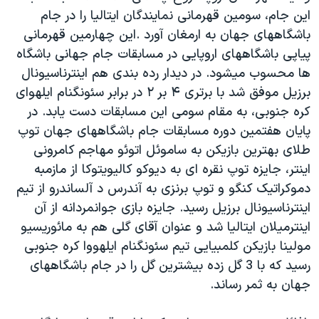
اسرائیل در جنگ
این جام، سومین قهرمانی نمایندگان ایتالیا را در جام
نرگس محمدی برنده جایزه نوبل صلح
باشگاههای جهان به ارمغان آورد .این چهارمین قهرمانی
پیاپی باشگاههای اروپایی در مسابقات جام جهانی باشگاه
همایش محافظه‌کاران آمریکا «سی‌پک»
ها محسوب میشود. در دیدار رده بندی هم اینترناسیونال
صفحه‌های ویژه
برزیل موفق شد با برتری ۴ بر ۲ در برابر سئونگنام ایلهوای
سفر پرزیدنت ترامپ به چین
کره جنوبی، به مقام سومی این مسابقات دست یابد. در
پایان هفتمین دوره مسابقات جام باشگاههای جهان توپ
طلای بهترین بازیکن به ساموئل اتوئو مهاجم کامرونی
اینتر، جایزه توپ نقره ای به دیوکو کالیویتوکا از مازمبه
دموکراتیک کنگو و توپ برنزی به آندرس د آلساندرو از تیم
اینترناسیونال برزیل رسید. جایزه بازی جوانمردانه از آن
اینترمیلان ایتالیا شد و عنوان آقای گلی هم به مائوریسیو
مولینا بازیکن کلمبیایی تیم سئونگنام ایلهووا کره جنوبی
رسید که با 3 گل زده بیشترین گل را در جام باشگاههای
جهان به ثمر رساند.