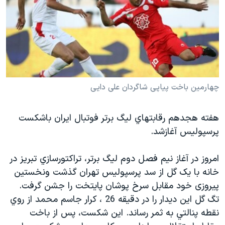
دنبال کنید
مستندها
فرهنگ و زندگی
حقوق شهروندی
انتخابات ریاست جمهوری آمریکا ۲۰۲۴
اقتصادی
حمله جمهوری اسلامی به اسرائیل
رمز مهسا
علم و فناوری
زبانهای مختلف
اسرائیل در جنگ
ورزش زنان در ایران
چهارمین باخت پیاپی شاگردان علی دایی
گالری عکس
اعتراضات زن، زندگی، آزادی
هفته هجدهم رقابتهاي ليگ برتر فوتبال ايران باشکست
آرشیو پخش زنده
مجموعه مستندهای دادخواهی
پرسپولیس آغازشد.
تریبونال مردمی آبان ۹۸
دادگاه حمید نوری
امروز در آغاز نیم فصل دوم ليگ برتر، تراكتورسازي تبريز در
خانه با یک گل از سد پرسپوليس تهران گذشت ونخستین
چهل سال گروگان‌گیری
پیروزی خود مقابل سرخ پوشان پایتخت را جشن گرفت.
قانون شفافیت دارائی کادر رهبری ایران
تگ گل اين ديدار را در دقيقه 26 ، كرار جاسم محمد از روي
اعتراضات مردمی آبان ۹۸
نقطه پنالتي به ثمر رساند. اين شکست، پس از باخت