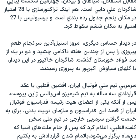
مقابل استقلال، سپاهان و پیکان، چهارمين شكست پياپي
اسرائیل در جنگ
شاگردان علي دايي است. هم اینک تراكتورسازي با 28 امتياز
نرگس محمدی برنده جایزه نوبل صلح
در مکان پنجم جدول رده بندي است و پرسپوليس با 27
همایش محافظه‌کاران آمریکا «سی‌پک»
امتياز به مكان ششم سقوط كرد.
صفحه‌های ویژه
در دیدار حساس دیگری، امروز استيل‌آذين سرانجام طعم
سفر پرزیدنت ترامپ به چین
پیروزی را پس از چندین هفته ناکامی چشید و دو بر يك از
سد فولاد خوزستان گذشت. شاگردان خاکپور در این دیدار،
با گلهای سياوش اكبرپور به پیروزی رسیدند.
سرمربي تيم ملي فوتبال ايران، افشین قطبی با عقد
قراردادي سه ساله به تيم شيميزو اس‌پالس ژاپن پيوست.
پس از آنکه یکی از اعضای هیت رئیسه فدراسیون فوتبال
ایران از قصد این فدراسیون و سازمان تربیت بدنی، برای به
خدمت گرفتن سرمربی خارجی در تیم ملی سخن
گفت،قطبي، اعلام کرد که پس از جام ملت‌هاي آسيا كه
دي‌ماه برگزار مي‌شود،باتمام شدن قراردادش به یکتیم