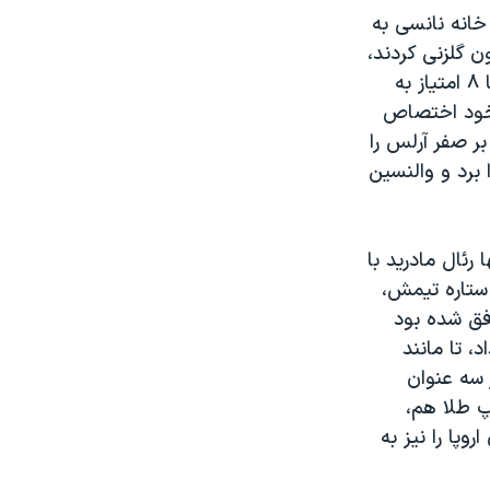
خانه نانسی به
ون گلزنی کردند،
ضمن آنکه لوئیز و فرت دو گل میزبان را به ثمر رساندند. با این پیروزی، لیون با ۸ امتیاز به
 خود اختصاص
بر صفر آرلس را
برد و والنسین
ین بازیها رئال مادرید با
 ستاره تیمش،
فق شده بود
د، تا مانند
 سه عنوان
پ طلا هم،
پا را نیز به