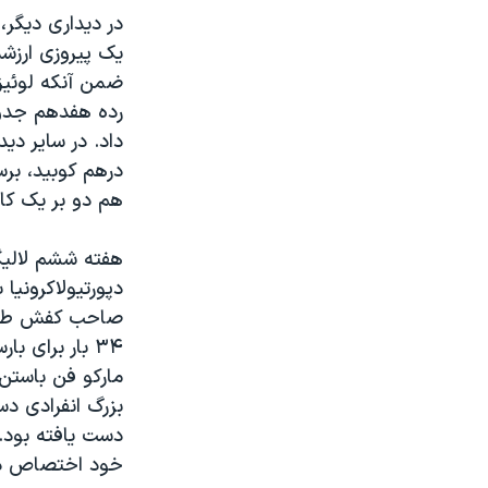
در دیداری دیگر،
یک پیروزی ارزشمن
رده هفدهم جدول
داد. در سایر دید
درهم کوبید، بر
هم دو بر یک کان
دپورتیولاکرونیا
صاحب کفش طلای
۳۴ بار برای ب
مارکو فن باستن 
بزرگ انفرادی د
دست یافته بود.
خود اختصاص دا