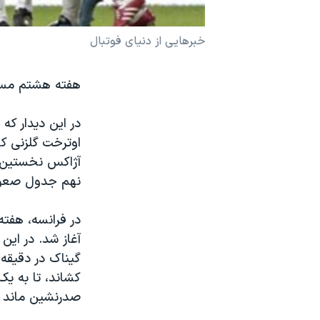
نرگس محمدی برنده جایزه نوبل صلح
خبرهایی از دنیای فوتبال
همایش محافظه‌کاران آمریکا «سی‌پک»
صفحه‌های ویژه
هفته هشتم مسا
سفر پرزیدنت ترامپ به چین
در این دیدار که
نهم جدول صعود
در فرانسه، هفته
آغاز شد. در این 
صدرنشین ماند و مارسی هم با ۱۲ امت