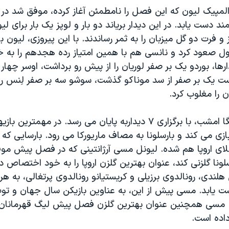
المپیک لیون که این فصل را نامطمئن آغاز کرده، موفق شد در 
د دست یابد. در این دیدار بریاند دو بار و لوپز یک بار برای لی
 صعود کرد و نانسی هم با همین امتیاز رده هجدهم را به
ارها، بوردو یک بر صفر لوریان را از پیش رو برداشت، اوسر چهار 
ست یک بر صفر از سد موناکو گذشت، سوشو سه بر صفر لِنس را 
 را مغلوب کرد.
هفته ششم لالیگا امشب، با برگزاری ۷ دیداربه پایان می رسد. در مهمتر
 بازی می کند و بارسلونا به مصاف ماریورکا می رود. بارسایی که
 اروپا هم شده. لیونل مسی آرژانتینی که در فصل پیش مو
ارسلونا گلزنی کند، عنوان بهترین گلزن اروپا را به خود اختصاص دا
هلندی، رونالدوی برزیلی و کریستیانو رونالدوی پرتغالی، به هر
ست یابد. مسی پیش از این، به عناوین بازیکن سال جهان و تو
 مسی همچنین عنوان بهترین گلزن فصل پیش لیگ قهرمانان ارو
ده است.