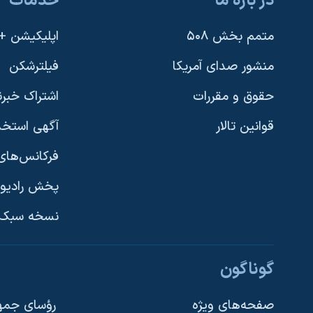
در باره ما
خدمات
متمم بخش ۵۰۸
اپلیکیشن +VOA
منشور صدای آمریکا
فیلترشکن
حقوق و مقررات
اشتراک خبرن
قوانین تالار
آگهی استخد
فرکانس‌های 
پخش رادیو
یادگیری زبان انگلیسی
نسخه سبک 
دنبال کنید
گوناگون
صفحه‌های ویژه
رؤسای جمهو