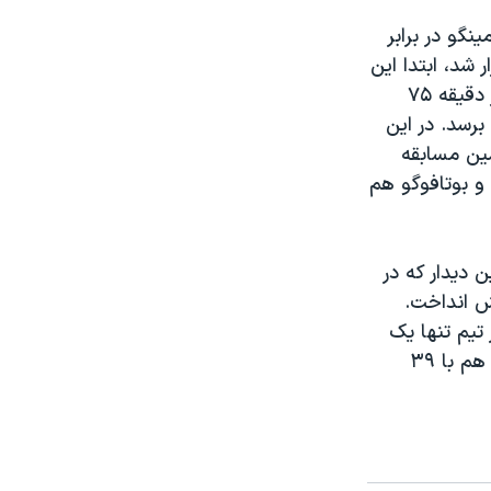
نگو در برابر
 شد، ابتدا این
تیم میزبان بود که، در دقیقه ۳۶ توسط فلاویا به گل دست یافت. در ادامه و در دقیقه ۷۵
برسد. در این
زمین مسابقه
دهم باقیماند و بوتافوگو هم
 دیدار که در
لبر در دقیقه ۲۰ میهمان را پیش انداخت.
سهم هر تیم تنها یک
امتیاز باشد. با این تساوی سانتوز، با ۳۹ امتیاز رده هفتم باقیماند و پالمیراس هم با ۳۹