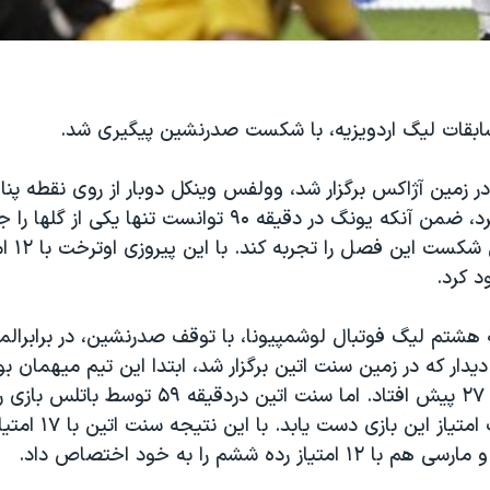
بقات لیگ اردویزیه، با شکست صدرنشین پیگیری شد.
 در زمین آژاکس برگزار شد، وولفس وینکل دوبار از روی نقطه پنا
اوترخت گلزنی کرد، ضمن آنکه یونگ در دقیقه ۹۰ توانست تنها یکی 
آژاکس نخستی
 کرد.
 هشتم لیگ فوتبال لوشمپیونا، با توقف صدرنشین، در برابرال
دیدار که در زمین سنت اتین برگزار شد، ابتدا این تیم میهمان بو
گیناک در دقیقه ۲۷ پیش افتاد. اما سنت اتین دردقیقه ۹
کشاند، تا به یک امتیاز این ب
یاز رده ششم را به خود اختصاص داد.