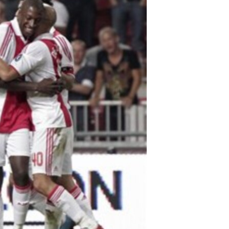
مستندها
فرهنگ و زندگی
حقوق شهروندی
انتخابات ریاست جمهوری آمریکا ۲۰۲۴
اقتصادی
حمله جمهوری اسلامی به اسرائیل
رمز مهسا
علم و فناوری
اسرائیل در جنگ
ورزش زنان در ایران
گالری عکس
اعتراضات زن، زندگی، آزادی
آرشیو پخش زنده
مجموعه مستندهای دادخواهی
تریبونال مردمی آبان ۹۸
دادگاه حمید نوری
چهل سال گروگان‌گیری
قانون شفافیت دارائی کادر رهبری ایران
اعتراضات مردمی آبان ۹۸
اسرائیل در جنگ