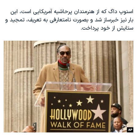
اسرائیل در جنگ
اسنوپ داگ که از هنرمندان پرحاشیه آمریکایی است، این
نرگس محمدی برنده جایزه نوبل صلح
بار نیز خبرساز شد و بصورت نامتعارفی به تعریف، تمجید و
همایش محافظه‌کاران آمریکا «سی‌پک»
ستایش از خود پرداخت.
صفحه‌های ویژه
سفر پرزیدنت ترامپ به چین