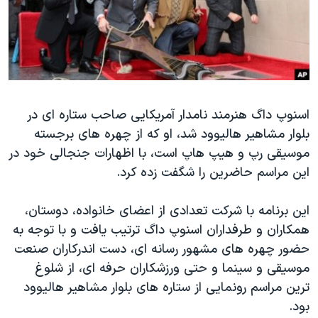
دنبال کنید
مستندها
فرهنگ و زندگی
حقوق شهروندی
انتخابات ریاست جمهوری آمریکا ۲۰۲۴
اقتصادی
حمله جمهوری اسلامی به اسرائیل
رمز مهسا
علم و فناوری
زبانهای مختلف
اسنوپ داگ هنرمند نامدار آمریکایی صاحب ستاره ای در
اسرائیل در جنگ
ورزش زنان در ایران
بلوار مشاهیر هالیوود شد، او که از چهره های برجسته
گالری عکس
اعتراضات زن، زندگی، آزادی
موسیقی رپ و هیپ هاپ است،
با اظهارات جنجالی خود در
آرشیو پخش زنده
مجموعه مستندهای دادخواهی
این مراسم حاضرین را شگفت زده کرد.
تریبونال مردمی آبان ۹۸
این برنامه با شرکت تعدادی از اعضای خانواده، دوستان،
دادگاه حمید نوری
همکاران و طرفداران اسنوپ داگ ترتیب یافت و با توجه به
چهل سال گروگان‌گیری
حضور چهره های مشهور رسانه ای، دست اندرکاران صنعت
موسیقی و سینما و حتی ورزشکاران حرفه ای، از شلوغ
قانون شفافیت دارائی کادر رهبری ایران
ترین مراسم رونمایی از ستاره های بلوار مشاهیر هالیوود
اعتراضات مردمی آبان ۹۸
بود.