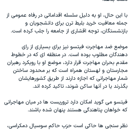
اسرائیل در جنگ
نرگس محمدی برنده جایزه نوبل صلح
با این حال، او به دلیل سلسله اقداماتی در رفاه عمومی از
جمله معافیت خرید بلیط ترن برای دانشجویان و
همایش محافظه‌کاران آمریکا «سی‌پک»
بازنشستگان، توجه اقشاری از جامعه را جلب کرده است.
صفحه‌های ویژه
سفر پرزیدنت ترامپ به چین
موضع ضد مهاجرت فیتسو نیز برای بسیاری از رای
دهندگان مطلوب بوده است. در منطقه ای که در خطوط
مقدم بحران مهاجرت قرار دارد، موضع او با رویکرد رهبران
مجارستان و لهستان همراه است که بر محدود ساختن
شمار مهاجرانی که اجازه دارند از طریق کشورهایشان
بگذرند یا در آنها ساکن شوند، تاکید کرده اند.
فیتسو می گوید امکان دارد تروریست ها در میان مهاجرانی
که خواهان پناهندگی هستند پنهان شده باشند.
نظر سنجی ها حاکی است حزب حاکم سوسیال دمکراسی،