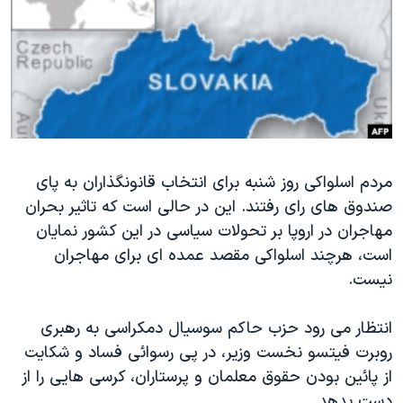
دنبال کنید
مستندها
فرهنگ و زندگی
حقوق شهروندی
انتخابات ریاست جمهوری آمریکا ۲۰۲۴
اقتصادی
حمله جمهوری اسلامی به اسرائیل
رمز مهسا
علم و فناوری
زبانهای مختلف
اسرائیل در جنگ
ورزش زنان در ایران
مردم اسلواکی روز شنبه برای انتخاب قانونگذاران به پای
گالری عکس
اعتراضات زن، زندگی، آزادی
صندوق های رای رفتند. این در حالی است که تاثیر بحران
آرشیو پخش زنده
مجموعه مستندهای دادخواهی
مهاجران در اروپا بر تحولات سیاسی در این کشور نمایان
تریبونال مردمی آبان ۹۸
است، هرچند اسلواکی مقصد عمده ای برای مهاجران
نیست.
دادگاه حمید نوری
چهل سال گروگان‌گیری
انتظار می رود حزب حاکم سوسیال دمکراسی به رهبری
قانون شفافیت دارائی کادر رهبری ایران
روبرت فیتسو نخست وزیر، در پی رسوائی فساد و شکایت
از پائین بودن حقوق معلمان و پرستاران، کرسی هایی را از
اعتراضات مردمی آبان ۹۸
دست بدهد.