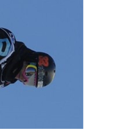
مستندها
فرهنگ و زندگی
حقوق شهروندی
انتخابات ریاست جمهوری آمریکا ۲۰۲۴
اقتصادی
حمله جمهوری اسلامی به اسرائیل
رمز مهسا
علم و فناوری
اسرائیل در جنگ
ورزش زنان در ایران
گالری عکس
اعتراضات زن، زندگی، آزادی
آرشیو پخش زنده
مجموعه مستندهای دادخواهی
تریبونال مردمی آبان ۹۸
دادگاه حمید نوری
چهل سال گروگان‌گیری
قانون شفافیت دارائی کادر رهبری ایران
اعتراضات مردمی آبان ۹۸
اسرائیل در جنگ