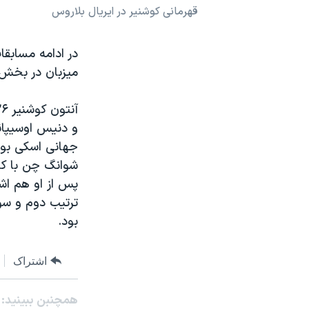
قهرمانی کوشنیر در ایریال بلاروس
نرگس محمدی برنده جایزه نوبل صلح
همایش محافظه‌کاران آمریکا «سی‌پک»
در ادامه مسابقا
صفحه‌های ویژه
میزبان در بخش 
سفر پرزیدنت ترامپ به چین
و دنیس اوسیپائ
جهانی اسکی بود
پس از او هم اشل
ترتیب دوم و سو
بود.
اشتراک
همچنبن ببینید: