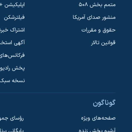
متمم بخش ۵۰۸
اپلیکیشن +VOA
منشور صدای آمریکا
فیلترشکن
حقوق و مقررات
اشتراک خبرن
قوانین تالار
آگهی استخد
فرکانس‌های 
پخش رادیو
یادگیری زبان انگلیسی
نسخه سبک 
دنبال کنید
گوناگون
صفحه‌های ویژه
رؤسای جمهو
آرشیو پخش زنده
بایگانی برن