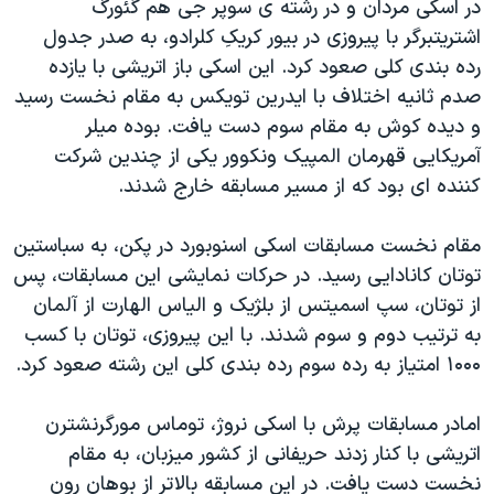
در اسکی مردان و در رشته ی سوپر جی هم گئورگ
اسرائیل در جنگ
اشتریتبرگر با پیروزی در بیور کریکِ کلرادو، به صدر جدول
نرگس محمدی برنده جایزه نوبل صلح
رده بندی کلی صعود کرد. این اسکی باز اتریشی با یازده
همایش محافظه‌کاران آمریکا «سی‌پک»
صدم ثانیه اختلاف با ایدرین تویکس به مقام نخست رسید
و دیده کوش به مقام سوم دست یافت. بوده میلر
صفحه‌های ویژه
آمریکایی قهرمان المپیک ونکوور یکی از چندین شرکت
سفر پرزیدنت ترامپ به چین
کننده ای بود که از مسیر مسابقه خارج شدند.
مقام نخست مسابقات اسکی اسنوبورد در پکن، به سباستین
توتان کانادایی رسید. در حرکات نمایشی این مسابقات، پس
از توتان، سپ اسمیتس از بلژیک و الیاس الهارت از آلمان
به ترتیب دوم و سوم شدند. با این پیروزی، توتان با کسب
۱۰۰۰ امتیاز به رده سوم رده بندی کلی این رشته صعود کرد.
امادر مسابقات پرش با اسکی نروژ، توماس مورگرنشترن
اتریشی با کنار زدند حریفانی از کشور میزبان، به مقام
نخست دست یافت. در این مسابقه بالاتر از بوهان رون