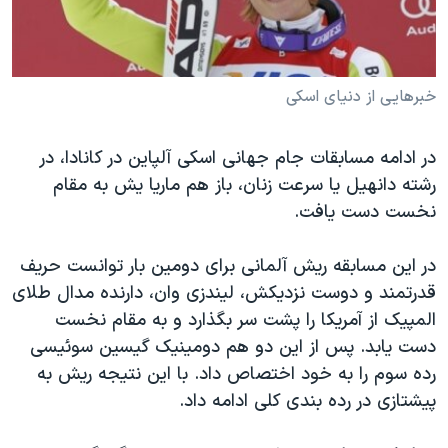
دنبال کنید
مستندها
فرهنگ و زندگی
حقوق شهروندی
انتخابات ریاست جمهوری آمریکا ۲۰۲۴
اقتصادی
حمله جمهوری اسلامی به اسرائیل
خبرهایی از دنیای اسکی
رمز مهسا
علم و فناوری
زبانهای مختلف
در ادامه مسابقات جام جهانی اسکی آلپاین در کانادا، در
اسرائیل در جنگ
ورزش زنان در ایران
رشته دانهیل یا سرعت زنان، باز هم ماریا یش به مقام
گالری عکس
اعتراضات زن، زندگی، آزادی
نخست دست یافت.
آرشیو پخش زنده
مجموعه مستندهای دادخواهی
در این مسابقه ریش آلمانی برای دومین بار توانست حریف
تریبونال مردمی آبان ۹۸
قدرتمند و دوست نزدیکش، لیندزی وان، دارنده مدال طلای
دادگاه حمید نوری
المپیک از آمریکا را پشت سر بگذارد و به مقام نخست
دست یابد. پس از این دو هم دومینیک گیسین سوئیسی
چهل سال گروگان‌گیری
رده سوم را به خود اختصاص داد. با این نتیجه ریش به
قانون شفافیت دارائی کادر رهبری ایران
پیشتازی در رده بندی کلی ادامه داد.
اعتراضات مردمی آبان ۹۸