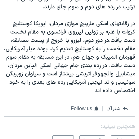
اسرائیل در جنگ
ترتیب در رده های دوم و سوم جای دارند.
نرگس محمدی برنده جایزه نوبل صلح
در رقابتهای اسکی مارپیچ موازی مردان، ایویکا کوستلیچ
همایش محافظه‌کاران آمریکا «سی‌پک»
کروات با غلبه بر ژولین لیزروی فرانسوی به مقام نخست
صفحه‌های ویژه
دست یافت.در دور دوم، لیزرو با خروج از پیست مسابقه،
سفر پرزیدنت ترامپ به چین
مقام نخست را به کوستلیچ تقدیم کرد. بوده میلر آمریکایی،
قهرمان المپیک و جهان هم، در این مسابقه به مقام سوم
دست یافت. در رده بندی جام جهانی اسکی آلپاین مردان،
میشاییل والچهوفر اتریشی پیشتاز است و سیلوان زوبریگن
سوئیسی و تد لیجتی آمریکایی رده های بعدی را به خود
اختصاص داده اند.
اشتراک
Follow us
همچنبن ببینید: