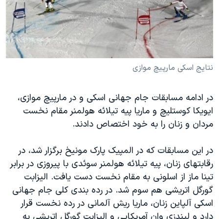
دنبال کنید
مستندها
فرهنگ و زندگی
حقوق شهروندی
انتخابات ریاست جمهوری آمریکا ۲۰۲۴
اقتصادی
حمله جمهوری اسلامی به اسرائیل
رمز مهسا
علم و فناوری
نتایج اسکی مارپیچ موازی
زبانهای مختلف
اسرائیل در جنگ
ورزش زنان در ایران
در ادامه مسابقات جام جهانی اسکی و در مارپیچ موازی،
گالری عکس
اعتراضات زن، زندگی، آزادی
ایویکا کوستلیچ و ماریا پیه تیلائه هولمنر مقام نخست
آرشیو پخش زنده
مجموعه مستندهای دادخواهی
مردان و زنان را به خود اختصاص دادند.
تریبونال مردمی آبان ۹۸
در این مسابقات که در المپیک پارک مونیخ برگزار شد، در
دادگاه حمید نوری
رقابتهای زنان، پیه تیلائه هولمنر سوئدی با پیروزی در برابر
چهل سال گروگان‌گیری
تینا ماز از اسلونی به مقام نخست دست یافت. الیزابت
قانون شفافیت دارائی کادر رهبری ایران
گورگل اتریشی هم سوم شد. در رده بندی کلی جام جهانی
اسکی آلپاین زنان، ماریا ریش آلمانی در رده نخست قرار
اعتراضات مردمی آبان ۹۸
دارد و لیندزی وان آمریکایی و الیزابت گورگل اتریشی به