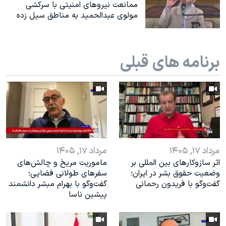
اسرائیل در جنگ
ممانعت نیروهای امنیتی با سرکشی
مولوی عبدالحمید به مناطق سیل زده
نرگس محمدی برنده جایزه نوبل صلح
همایش محافظه‌کاران آمریکا «سی‌پک»
برنامه های قبلی
صفحه‌های ویژه
سفر پرزیدنت ترامپ به چین
مرداد ۱۷, ۱۴۰۵
مرداد ۱۷, ۱۴۰۵
اثر ساز‌و‌کارهای بین المللی بر
ماموریت مریخ و چالش‌های
وضعیت حقوق بشر در ایران؛
سفرهای طولانی فضایی؛
گفت‌وگو با فریدون رحمانی
گفت‌وگو با بهرام مبشر دانشمند
پیشین ناسا