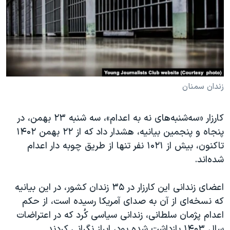
دنبال کنید
مستندها
فرهنگ و زندگی
حقوق شهروندی
انتخابات ریاست جمهوری آمریکا ۲۰۲۴
اقتصادی
حمله جمهوری اسلامی به اسرائیل
رمز مهسا
علم و فناوری
زبانهای مختلف
اسرائیل در جنگ
ورزش زنان در ایران
زندان سمنان
گالری عکس
اعتراضات زن، زندگی، آزادی
کارزار «سه‌شنبه‌های نه به اعدام»، سه شنبه ۲۳ بهمن، در
آرشیو پخش زنده
مجموعه مستندهای دادخواهی
پنجاه و پنجمین بیانیه، هشدار داد که از ۲۲ بهمن ۱۴۰۲
تریبونال مردمی آبان ۹۸
تاکنون، بیش از ۱۰۲۱ نفر تنها از طریق چوبه دار اعدام
شده‌اند.
دادگاه حمید نوری
چهل سال گروگان‌گیری
اعضای زندانی این کارزار در ۳۵ زندان کشور، در این بیانیه
قانون شفافیت دارائی کادر رهبری ایران
که نسخه‌ای از آن به صدای آمریکا رسیده است، از حکم
اعدام پژمان سلطانی، زندانی سیاسی کُرد که در اعتراضات
اعتراضات مردمی آبان ۹۸
سال ۱۴۰۳ بازداشت شده بود، ابراز نگرانی کردند.