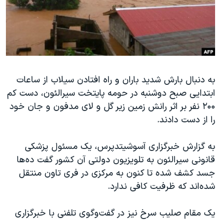
دنبال کنید
مستندها
فرهنگ و زندگی
حقوق شهروندی
انتخابات ریاست جمهوری آمریکا ۲۰۲۴
اقتصادی
حمله جمهوری اسلامی به اسرائیل
رمز مهسا
علم و فناوری
زبانهای مختلف
به دنبال بارش شدید باران و راه افتادن سیلاب از ساعات
اسرائیل در جنگ
ورزش زنان در ایران
ابتدایی صبح دوشنبه در حومه پایتخت سیرالئون، دست کم
گالری عکس
اعتراضات زن، زندگی، آزادی
۲۰۰ نفر بر اثر رانش زمین زیر گل و لای مدفون و جان خود
آرشیو پخش زنده
مجموعه مستندهای دادخواهی
را از دست دادند.
تریبونال مردمی آبان ۹۸
به گزارش خبرگزاری آسوشیتدپرس، یک مسئول پزشکی
دادگاه حمید نوری
قانونی سیرالئون به تلویزیون دولتی آن کشور گفت ده‌ها
چهل سال گروگان‌گیری
جسد کشف شده تا کنون به مرکزی در فری تاون منتقل
شده‌اند که ظرفیت کافی ندارد.
قانون شفافیت دارائی کادر رهبری ایران
اعتراضات مردمی آبان ۹۸
یک مقام صلیب سرخ نیز در گفت‌وگوی تلفنی با خبرگزاری