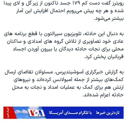
اسرائیل در جنگ
رویترز گفت دست کم ۱۷۹ جسد تاکنون از زیر گل و لای پیدا
شده و هر چه پیش می‌رویم احتمال افزایش این آمار
نرگس محمدی برنده جایزه نوبل صلح
بیشتر می‌شود.
همایش محافظه‌کاران آمریکا «سی‌پک»
صفحه‌های ویژه
به دنبال این حادثه، تلویزیون سیرالئون با قطع برنامه های
عادی خود تصاویری از تلاش گروه های امدادی و ساکنان
سفر پرزیدنت ترامپ به چین
محلی برای نجات حادثه دیدگان یا بیرون آوردن اجساد
قربانیان پخش کرد.
به گزارش خبرگزاری آسوشیتدپرس، مسئولان تقاضای ارسال
کمک‌های بیشتر از جمله آمبولانس کرده‌اند و نیروهای
ارتش هم برای کمک به عملیات امداد و نجات به محل
حادثه اعزام شده‌اند.