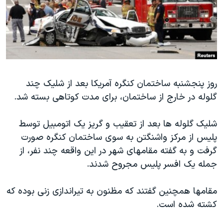
دنبال کنید
مستندها
فرهنگ و زندگی
حقوق شهروندی
انتخابات ریاست جمهوری آمریکا ۲۰۲۴
اقتصادی
حمله جمهوری اسلامی به اسرائیل
رمز مهسا
علم و فناوری
زبانهای مختلف
اسرائیل در جنگ
ورزش زنان در ایران
روز پنجشنبه ساختمان کنگره آمریکا بعد از شلیک چند
گلوله در خارج از ساختمان، برای مدت کوتاهی بسته شد.
گالری عکس
اعتراضات زن، زندگی، آزادی
آرشیو پخش زنده
مجموعه مستندهای دادخواهی
شلیک گلوله ها بعد از تعقیب و گریز یک اتومبیل توسط
تریبونال مردمی آبان ۹۸
پلیس از مرکز واشنگتن به سوی ساختمان کنگره صورت
گرفت و به گفته مقامهای شهر در این واقعه چند نفر، از
دادگاه حمید نوری
جمله یک افسر پلیس مجروح شدند.
چهل سال گروگان‌گیری
قانون شفافیت دارائی کادر رهبری ایران
مقامها همچنین گفتند که مظنون به تیراندازی زنی بوده که
کشته شده است.
اعتراضات مردمی آبان ۹۸