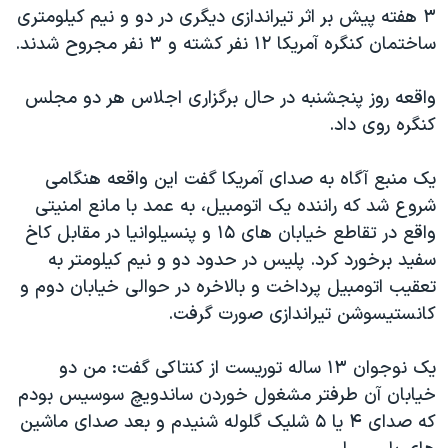
اسرائیل در جنگ
۳ هفته پیش بر اثر تیراندازی دیگری در دو و نیم کیلومتری
نرگس محمدی برنده جایزه نوبل صلح
ساختمان کنگره آمریکا ۱۲ نفر کشته و ۳ نفر مجروح شدند.
همایش محافظه‌کاران آمریکا «سی‌پک»
واقعه روز پنجشنبه در حال برگزاری اجلاس هر دو مجلس
صفحه‌های ویژه
کنگره روی داد.
سفر پرزیدنت ترامپ به چین
یک منبع آگاه به صدای آمریکا گفت این واقعه هنگامی
شروع شد که راننده یک اتومبیل، به عمد با مانع امنیتی
واقع در تقاطع خیابان های ۱۵ و پنسیلوانیا در مقابل کاخ
سفید برخورد کرد. پلیس در حدود دو و نیم کیلومتر به
تعقیب اتومبیل پرداخت و بالاخره در حوالی خیابان دوم و
کانستیسوشن تیراندازی صورت گرفت.
یک نوجوان ۱۳ ساله توریست از کنتاکی گفت: من دو
خیابان آن طرفتر مشغول خوردن ساندویچ سوسیس بودم
که صدای ۴ یا ۵ شلیک گلوله شنیدم و بعد صدای ماشین