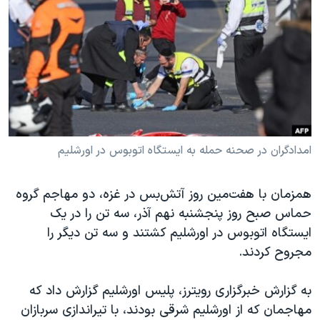
دنبال کنید
مستندها
فرهنگ و زندگی
حقوق شهروندی
انتخابات ریاست جمهوری آمریکا ۲۰۲۴
اقتصادی
حمله جمهوری اسلامی به اسرائیل
رمز مهسا
علم و فناوری
زبانهای مختلف
اسرائیل در جنگ
ورزش زنان در ایران
گالری عکس
اعتراضات زن، زندگی، آزادی
امدادگران در صحنه حمله به ایستگاه اتوبوس در اورشلیم
آرشیو پخش زنده
مجموعه مستندهای دادخواهی
همزمان با هفت‌مین روز آتش‌بس در غزه، دو مهاجم گروه
تریبونال مردمی آبان ۹۸
حماس صبح روز پنجشنبه نهم آذر، سه تن را در یک
دادگاه حمید نوری
ایستگاه اتوبوس در اورشلیم کشتند و سه تن دیگر را
چهل سال گروگان‌گیری
مجروح کردند.
قانون شفافیت دارائی کادر رهبری ایران
به گزارش خبرگزاری رویترز، پلیس اورشلیم گزارش داد که
اعتراضات مردمی آبان ۹۸
مهاجمان که از اورشلیم شرقی بودند، با تیراندازی سربازان