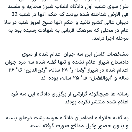
اسرائیل در جنگ
نفراز سوی شعبه اول دادگاه انقلاب شیراز محاربه و مفسد
نرگس محمدی برنده جایزه نوبل صلح
فی الارض شناخته شده بودند که حکم آنها در شعبه 32
دیوان عالی کشور تائید و حکم آنها صبح امروز شنبه در ملا
همایش محافظه‌کاران آمریکا «سی‌پک»
عام در محلی که سرهنگ قربانی به شهادت رسیده بود به
صفحه‌های ویژه
مرحله اجرا درآمد.
سفر پرزیدنت ترامپ به چین
مشخصات کامل این سه جوان اعدام شده از سوی
دادستان شیراز اعلام نشده و تنها گفته شده سه مرد جوان
اعدام شده در شیراز "رضا- ر" ۲۸ ساله، "رکن‌الدین- ک" ۲۶
ساله و "ابوالفضل- ف" ۲۵ ساله، بوده اند.
رسانه ها هیچگونه گزارشی از برگزاری دادگاه این سه فرد
اعلام شده منتشر نکرده بودند.
به گفته خانواده اعدامیان دادگاه هرسه پشت درهای بسته
و بدون حضور وکیل مدافع صورت گرفته است.