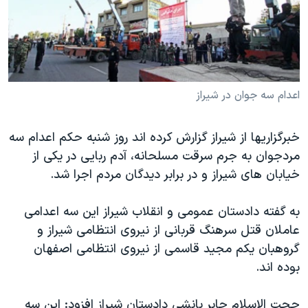
دنبال کنید
مستندها
فرهنگ و زندگی
حقوق شهروندی
انتخابات ریاست جمهوری آمریکا ۲۰۲۴
اقتصادی
حمله جمهوری اسلامی به اسرائیل
رمز مهسا
علم و فناوری
اعدام سه جوان در شیراز
زبانهای مختلف
اسرائیل در جنگ
ورزش زنان در ایران
خبرگزاریها از شیراز گزارش کرده اند روز شنبه حکم اعدام سه
گالری عکس
اعتراضات زن، زندگی، آزادی
مردجوان به جرم سرقت مسلحانه، آدم ربایی در یکی از
آرشیو پخش زنده
مجموعه مستندهای دادخواهی
خیابان های شیراز و در برابر دیدگان مردم اجرا شد.
تریبونال مردمی آبان ۹۸
به گفته دادستان عمومی و انقلاب شیراز این سه اعدامی
دادگاه حمید نوری
عاملان قتل سرهنگ قربانی از نیروی انتظامی شیراز و
چهل سال گروگان‌گیری
گروهبان یکم مجید قاسمی از نیروی انتظامی اصفهان
قانون شفافیت دارائی کادر رهبری ایران
بوده اند.
اعتراضات مردمی آبان ۹۸
حجت الاسلام جابر بانشی دادستان شیراز افزود: این سه