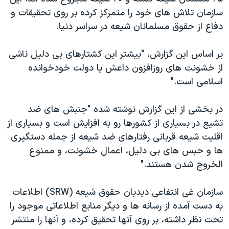
اسرائیل در جنگ
سازمان تلاش های خود را متمرکز کرده بر روی تحقیقات و
نرگس محمدی برنده جایزه نوبل صلح
دفاع از حقوق مسلمانان شیعه در سراسر دنیا.
همایش محافظه‌کاران آمریکا «سی‌پک»
بر اساس این گزارش، "بیشتر این کشتارهای بی دلیل ناشی
صفحه‌های ویژه
از خشونت های روزافزون داعش یا دولت خودخوانده
سفر پرزیدنت ترامپ به چین
اسلامی است."
در بخشی از این گزارش نوشته شده "جنبش های ضد
تشیع در بسیاری از کشورها رو به افزایش است و بسیاری از
اقلیت شیعه قربانی رفتارهای ضد شیعه از جمله دستگیری
ها و حبس های بی دلیل، اعمال خشونت، و ممنوع
الخروج شدن هستند."
سازمان غی انتفاعی دیدبان حقوق شیعه (SRW) اطلاعات
به دست آمده از رسانه ها و دیگر منابع اطلاعاتی موجود را
تحت نظر داشته، بر روی آنها تحقیق کرده، و آنها را منتشر