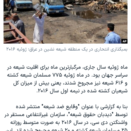
دنبال کنید
مستندها
فرهنگ و زندگی
حقوق شهروندی
انتخابات ریاست جمهوری آمریکا ۲۰۲۴
اقتصادی
حمله جمهوری اسلامی به اسرائیل
رمز مهسا
علم و فناوری
زبانهای مختلف
اسرائیل در جنگ
ورزش زنان در ایران
بمبگذاری انتحاری در یک منطقه شیعه نشین در عراق؛ ژوئیه ۲۰۱۶
گالری عکس
اعتراضات زن، زندگی، آزادی
ماه ژوئیه سال جاری، مرگبارترین ماه برای اقلیت شیعه در
آرشیو پخش زنده
مجموعه مستندهای دادخواهی
سراسر جهان بود. در ماه ژوئیه ۷۷۵ مسلمان شیعه کشته
تریبونال مردمی آبان ۹۸
و ۶۱۶ شیعه نیز مجروح شدند، یعنی بیش از میزان کل
شیعیان کشته شده در نیمه اول سال ۲۰۱۶.
دادگاه حمید نوری
چهل سال گروگان‌گیری
بنا به گزارشی با عنوان "وقایع ضد شیعه" منتشر شده
قانون شفافیت دارائی کادر رهبری ایران
توسط "دیدبان حقوق شیعه"، سازمان غیرانتفاعی مستقر در
واشنگتن دی سی، در سال ۲۰۱۶ به صورت متوسط روزانه
اعتراضات مردمی آبان ۹۸
۲۵ مسلمان شیعه کشته و ۲۰ شیعه مجروح شده اند. این