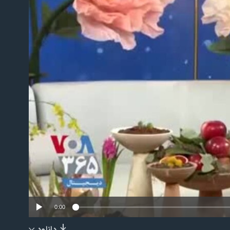
No m
0:00