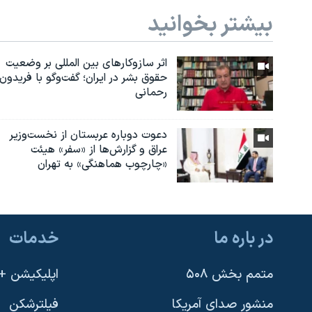
بیشتر بخوانید
اثر ساز‌و‌کارهای بین المللی بر وضعیت
حقوق بشر در ایران؛ گفت‌وگو با فریدون
رحمانی
دعوت دوباره عربستان از نخست‌وزیر
عراق و گزارش‌ها از «سفر» هیئت
«چارچوب هماهنگی» به تهران
در باره ما
خدمات
متمم بخش ۵۰۸
اپلیکیشن +VOA
منشور صدای آمریکا
فیلترشکن