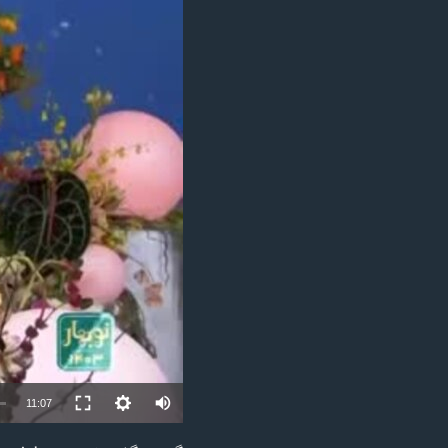
مستندها
فرهنگ و زندگی
حقوق شهروندی
انتخابات ریاست جمهوری آمریکا ۲۰۲۴
اقتصادی
حمله جمهوری اسلامی به اسرائیل
رمز مهسا
علم و فناوری
اسرائیل در جنگ
ورزش زنان در ایران
گالری عکس
اعتراضات زن، زندگی، آزادی
آرشیو پخش زنده
مجموعه مستندهای دادخواهی
تریبونال مردمی آبان ۹۸
دادگاه حمید نوری
چهل سال گروگان‌گیری
قانون شفافیت دارائی کادر رهبری ایران
اعتراضات مردمی آبان ۹۸
11:07
اسرائیل در جنگ