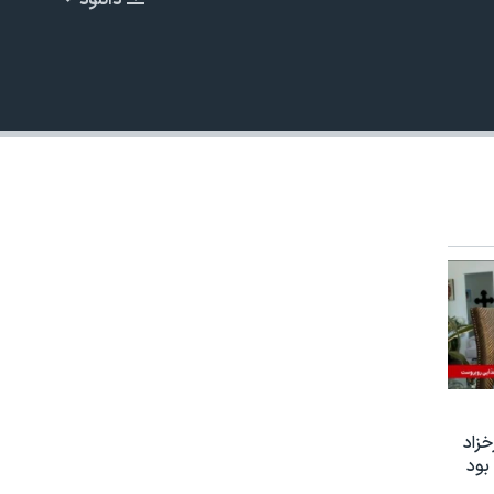
دانلود
EMBED
زاد
بود