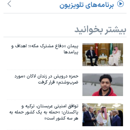
اسرائیل در جنگ
برنامه‌های تلویزیون
نرگس محمدی برنده جایزه نوبل صلح
همایش محافظه‌کاران آمریکا «سی‌پک»
بیشتر بخوانید
صفحه‌های ویژه
سفر پرزیدنت ترامپ به چین
پیمان «دفاع مشترک مکه»؛ اهداف و
پیامدها
حمزه درویش در زندان لاکان «مورد
ضرب‌وشتم» قرار گرفت
توافق امنیتی عربستان، ترکیه و
پاکستان؛ «حمله به یک کشور حمله به
هر سه کشور است»