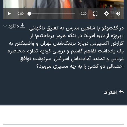
دنبال کنید
مستندها
فرهنگ و زندگی
Auto
0:00
9:30
حقوق شهروندی
انتخابات ریاست جمهوری آمریکا ۲۰۲۴
240p
دانلود
اقتصادی
حمله جمهوری اسلامی به اسرائیل
در گفت‌وگو با شاهین مدرس به تعلیق ناگهانی
360p
«پروژه آزادی» آمریکا در تنگه هرمز پرداختیم؛ از
رمز مهسا
علم و فناوری
گزارش اکسیوس درباره نزدیک‌شدن تهران و واشینگتن به
زبانهای مختلف
480p
480p
360p
240p
Auto
اسرائیل در جنگ
ورزش زنان در ایران
یک یادداشت تفاهم گفتیم و بررسی کردیم تداوم محاصره
720p
گالری عکس
اعتراضات زن، زندگی، آزادی
دریایی و تمدید آماده‌باش اسرائیل، سرنوشت توافق
1080p
720p
1080p
احتمالی دو کشور را به چه مسیری می‌برد؟
آرشیو پخش زنده
مجموعه مستندهای دادخواهی
تریبونال مردمی آبان ۹۸
دادگاه حمید نوری
اشتراک
چهل سال گروگان‌گیری
قانون شفافیت دارائی کادر رهبری ایران
اعتراضات مردمی آبان ۹۸