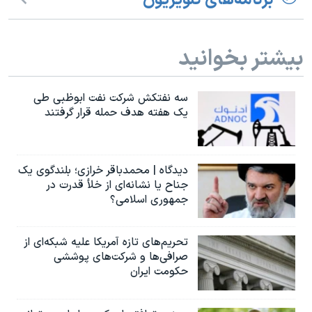
برنامه‌های تلویزیون
اسرائیل در جنگ
نرگس محمدی برنده جایزه نوبل صلح
بیشتر بخوانید
همایش محافظه‌کاران آمریکا «سی‌پک»
صفحه‌های ویژه
سه نفتکش شرکت نفت ابوظبی طی
سفر پرزیدنت ترامپ به چین
یک هفته هدف حمله قرار گرفتند
دیدگاه | محمدباقر خرازی؛ بلندگوی یک
جناح یا نشانه‌ای از خلأ قدرت در
جمهوری اسلامی؟
تحریم‌های تازه آمریکا علیه شبکه‌ای از
صرافی‌ها و شرکت‌های پوششی
حکومت ایران