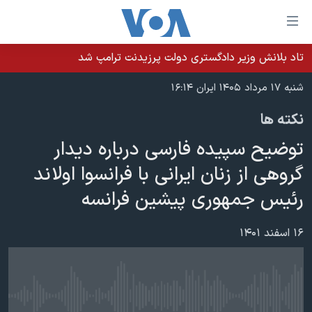
ینکهای
ابل
سترسی
تاد بلانش وزیر دادگستری دولت پرزیدنت ترامپ شد
خانه
هش
شنبه ۱۷ مرداد ۱۴۰۵ ایران ۱۶:۱۴
نسخه سبک وب‌سایت
ه
نکته ها
حتوای
موضوع ها
صلی
توضیح سپیده فارسی درباره دیدار
برنامه های تلویزیونی
ایران
هش
گروهی از زنان ایرانی با فرانسوا اولاند
جدول برنامه ها
ه
آمریکا
رئیس جمهوری پیشین فرانسه
فحه
صفحه‌های ویژه
جهان
صلی
فرکانس‌های صدای آمریکا
ورزشی
جام جهانی ۲۰۲۶
۱۶ اسفند ۱۴۰۱
هش
پخش رادیویی
ه
گزیده‌ها
عملیات خشم حماسی
ستجو
۲۵۰سالگی آمریکا
ویژه برنامه‌ها
یادگیری زبان انگلیسی
ویدیوها
بایگانی برنامه‌های تلویزیونی
No media source currently available