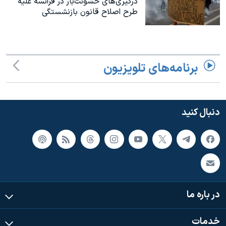
درگیری‌های خشونت‌بار در فرانسه علیه
اسرائیل در جنگ
طرح اصلاح قانون بازنشستگی
نرگس محمدی برنده جایزه نوبل صلح
همایش محافظه‌کاران آمریکا «سی‌پک»
صفحه‌های ویژه
برنامه‌های تلویزیون
سفر پرزیدنت ترامپ به چین
دنبال کنید
در باره ما
خدمات