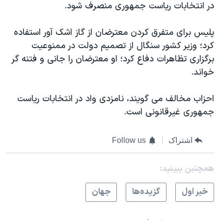
اسرائیل در جنگ
در انتخابات ریاست جمهوری منصرف شود.
نرگس محمدی برنده جایزه نوبل صلح
پلیس برای متفرق کردن معترضان از گاز اشک آور استفاده
همایش محافظه‌کاران آمریکا «سی‌پک»
کرد؛ وزیر کشور سنگال از تصمیم دولت در ممنوعیت
صفحه‌های ویژه
برگزاری تظاهرات دفاع کرد؛ او معترضان را جانی و فتنه گر
خواند.
سفر پرزیدنت ترامپ به چین
احزاب مخالف می گویند، نامزدی واد در انتخابات ریاست
جمهوری غیرقانونی است.
اشتراک
Follow us
همچنبن ببینید:
خبر اول
گزيده‌ها
جهان