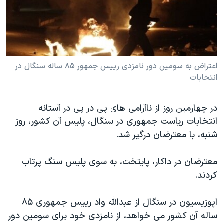
دنبال کنید
مستندها
فرهنگ و زندگی
حقوق شهروندی
انتخابات ریاست جمهوری آمریکا ۲۰۲۴
اقتصادی
حمله جمهوری اسلامی به اسرائیل
رمز مهسا
علم و فناوری
اعتراض به سومين دور نامزدی رييس جمهور ۸۵ ساله سنگال در
زبانهای مختلف
انتخابات
اسرائیل در جنگ
ورزش زنان در ایران
گالری عکس
اعتراضات زن، زندگی، آزادی
در چهارمین روز از ناآرامی های پی در پی در آستانه
آرشیو پخش زنده
مجموعه مستندهای دادخواهی
انتخابات ریاست جمهوری در سنگال، پلیس آن کشور، روز
شنبه، با معترضان درگیر شد.
تریبونال مردمی آبان ۹۸
دادگاه حمید نوری
معترضان در داکار، پایتخت، به سوی پلیس سنگ پرتاب
چهل سال گروگان‌گیری
کردند.
قانون شفافیت دارائی کادر رهبری ایران
اپوزیسیون در سنگال از عبدالله واد ريیس جمهوری ۸۵
اعتراضات مردمی آبان ۹۸
ساله آن کشور می خواهد، از نامزدی خود برای سومین دور