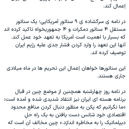
اسرائیل در جنگ
اِعمال کند.
نرگس محمدی برنده جایزه نوبل صلح
در نامه ی سرگشاده ی ۹ سناتورِ آمريکايی؛ يک سناتور
همایش محافظه‌کاران آمریکا «سی‌پک»
مستقل ۴ سناتور دمکرات و ۴ جمهوريخواه تاکيد کرده اند
صفحه‌های ویژه
که بسيار با اهميت است آمريکا به تعهد خود عمل کند.
سفر پرزیدنت ترامپ به چین
آنها اين تعهد را وارد کردن فشار جدی عليه رژيم ايران
توصيف کرده اند.
اين سناتورها خواهان اِعمال اين تحريم ها در ماه ميلادی
جاری هستند.
در نامه روز چهارشنبه همچنين از موضع چين در قبال
برنامه هسته ای ايران نيز انتقاد شديدی شده و آمده است:
«ما نگرانيم که پکن به منظور دنبال کردن منافع محدود
اقتصادی خود شانس دست يافتن به يک راه حلِ
ديپلماتيک را به مخاطره اندازد.» چين مخالف آن است که