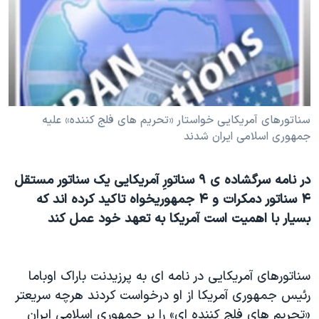
دنبال کنید
مستندها
فرهنگ و زندگی
حقوق شهروندی
انتخابات ریاست جمهوری آمریکا ۲۰۲۴
اقتصادی
حمله جمهوری اسلامی به اسرائیل
رمز مهسا
علم و فناوری
زبانهای مختلف
اسرائیل در جنگ
ورزش زنان در ایران
سناتورهای آمريکايی خواستار «تحريم های فلج کننده» عليه
جمهوری اسلامی ايران شدند
گالری عکس
اعتراضات زن، زندگی، آزادی
آرشیو پخش زنده
مجموعه مستندهای دادخواهی
در نامه سرگشاده ی ۹ سناتورِ آمريکايی يک سناتور مستقل
تریبونال مردمی آبان ۹۸
۴ سناتور دمکرات و ۴ جمهوريخواه تاکيد کرده اند که
بسيار با اهميت است آمريکا به تعهد خود عمل کند
دادگاه حمید نوری
چهل سال گروگان‌گیری
قانون شفافیت دارائی کادر رهبری ایران
سناتورهای آمريکايی در نامه ای به پرزيدنت باراک اوباما
رئيس جمهوری آمريکا از او درخواست کردند هرچه سريعتر
اعتراضات مردمی آبان ۹۸
«تحريم های فلج کننده ای» را بر جمهوری اسلامی ايران