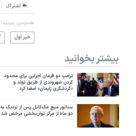
اشتراک
نرگس محمدی برنده جایزه نوبل صلح
همایش محافظه‌کاران آمریکا «سی‌پک»
همچنبن ببینید:
صفحه‌های ویژه
خبر اول
گ
سفر پرزیدنت ترامپ به چین
بیشتر بخوانید
ترامپ دو فرمان اجرایی برای محدود
کردن شهروندی از طریق تولد و
«گردشگری زایمان» امضا کرد
سناتور میچ مک‌کانل پس از نزدیک به
دو ماه از مرکز توان‌بخشی مرخص شد