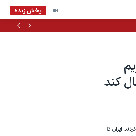
پخش زنده
قبلی
بعدی
یم
ال کند
دند ایران تا