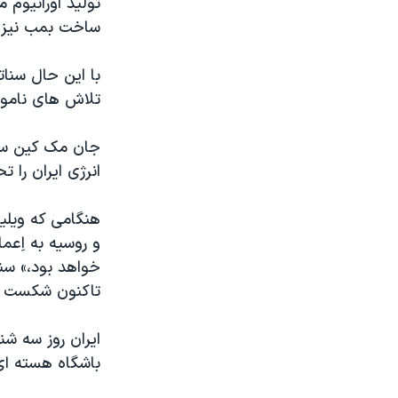
تولید اورانیوم
مستندها
فرهنگ و زندگی
ساخت بمب نیز سه تا ۵ سال طول
حقوق شهروندی
انتخابات ریاست جمهوری آمریکا ۲۰۲۴
اقتصادی
حمله جمهوری اسلامی به اسرائیل
با این حال سنا
تلاش های ناموفق
رمز مهسا
علم و فناوری
اسرائیل در جنگ
ورزش زنان در ایران
جان مک کین سنا
گالری عکس
اعتراضات زن، زندگی، آزادی
انرژی ایران را
آرشیو پخش زنده
مجموعه مستندهای دادخواهی
هنگامی که ويليا
تریبونال مردمی آبان ۹۸
و روسیه به اِعم
دادگاه حمید نوری
خواهد بود،» سنا
تاکنون شکست خ
چهل سال گروگان‌گیری
قانون شفافیت دارائی کادر رهبری ایران
ایران روز سه شن
اعتراضات مردمی آبان ۹۸
باشگاه هسته ا
اسرائیل در جنگ