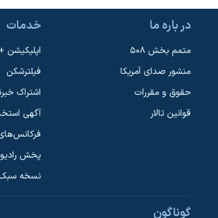
در باره ما
خدمات
متمم بخش ۵۰۸
اپلیکیشن +VOA
منشور صدای آمریکا
فیلترشکن
حقوق و مقررات
اشتراک خبرن
قوانین تالار
آگهی استخد
فرکانس‌های 
پخش رادیو
یادگیری زبان انگلیسی
نسخه سبک 
دنبال کنید
گوناگون