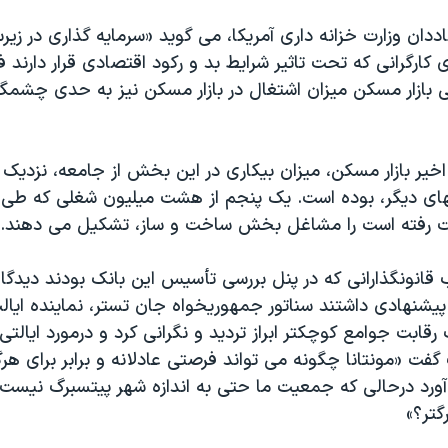
اددان وزارت خزانه داری آمريکا، می گويد «سرمايه گذاری در زير
ی کارگرانی که تحت تاثير شرايط بد و رکود اقتصادی قرار دارند ف
 بازار مسکن ميزان اشتغال در بازار مسکن نيز به حدی چشمگ
خير بازار مسکن، ميزان بيکاری در اين بخش از جامعه، نزديک به
ای ديگر، بوده است. يک پنجم از هشت ميليون شغلی که طی ا
ت رفته است را مشاغل بخش ساخت و ساز، تشکيل می دهند.
ب قانونگذارانی که در پنل بررسی تأسيس اين بانک بودند ديدگ
شنهادی داشتند سناتور جمهوريخواه جان تستر، نماينده ايالت 
رقابت جوامع کوچکتر ابراز ترديد و نگرانی کرد و درمورد ايالتی
گفت «مونتانا چگونه می تواند فرصتی عادلانه و برابر برای هرگ
ورد درحالی که جمعيت ما حتی به اندازه شهر پيتسبرگ نيست-
گتر؟»