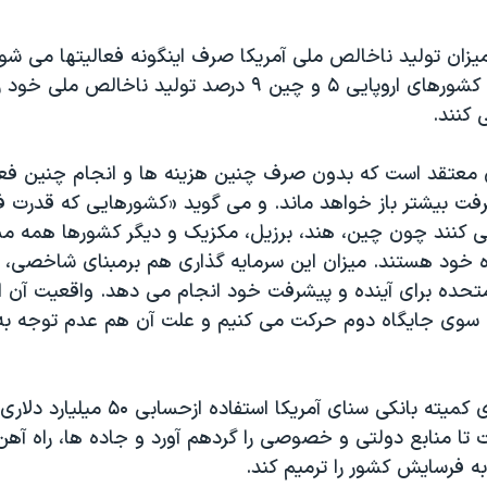
د از ميزان توليد ناخالص ملی آمريکا صرف اينگونه فعاليتها می شو
درحالی است که کشورهای اروپايی ۵ و چين ۹ درصد توليد ناخال
 کنند.
 معتقد است که بدون صرف چنين هزينه ها و انجام چنين فعال
رفت بيشتر باز خواهد ماند. و می گويد «کشورهايی که قدرت فز
ی کنند چون چين، هند، برزيل، مکزيک و ديگر کشورها همه م
ده خود هستند. ميزان اين سرمايه گذاری هم برمبنای شاخصی، ب
متحده برای آينده و پيشرفت خود انجام می دهد. واقعيت آن ا
سوی جايگاه دوم حرکت می کنيم و علت آن هم عدم توجه به
يکی از گزينه های کميته بانکی سنای آمريکا استفاد
 تا منابع دولتی و خصوصی را گردهم آورد و جاده ها، راه آهن
ه فرسايش کشور را ترميم کند.