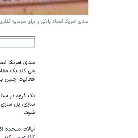
نرگس محمدی برنده جایزه نوبل صلح
همایش محافظه‌کاران آمریکا «سی‌پک»
سنای آمريکا ايجاد بانکی را برای سرمايه گذاری
صفحه‌های ویژه
سفر پرزیدنت ترامپ به چین
سنای آمريکا ايج
می کند.يک مقام 
فعاليت چنين با
يک گروه در سنای
سازی، پل سازی،
شود.
ايالات متحده اک
گذاری می کند.