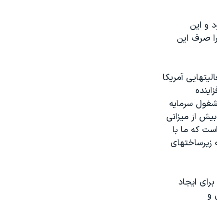
د و اين
ص ملی خود را صرف اين
يتهايی آمريکا
اينده
شغول سرمايه
يش از ميزانی
ست که ما با
 زيرساختهای
ه ازحسابی ۵۰ ميليارد دلاری برای ايجاد
 و