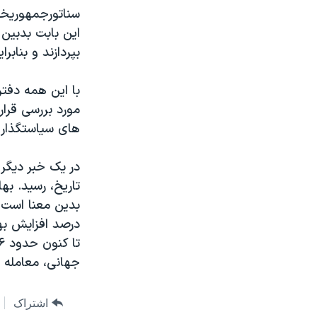
سناتورجمهوريخوا
اين بابت بدبين 
بپردازند و بناب
با اين همه دفتر
مورد بررسی قرار
های سياستگذاری 
در يک خبر ديگر 
جهانی، معامله 
اشتراک