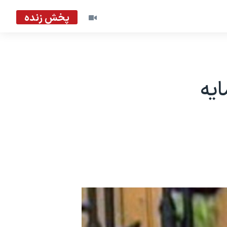
پخش زنده
ايه