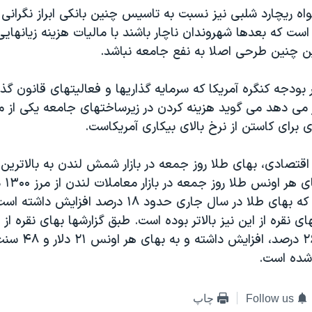
ه ريچارد شلبی نيز نسبت به تاسيس چنين بانکی ابراز نگرانی 
است که بعدها شهروندان ناچار باشند با ماليات هزينه زيانهايی
راين چنين طرحی اصلا به نفع جامعه نباشد.
 بودجه کنگره آمريکا که سرمايه گذاريها و فعاليتهای قانون گذا
 می دهد می گويد هزينه کردن در زيرساختهای جامعه يکی از مو
برای کاستن از نرخ بالای بيکاری آمريکاست.
اقتصادی، بهای طلا روز جمعه در بازار شمش لندن به بالاترين
تاريخ،
بدين معنا است که بهای طلا در سال جاری حدود ۱۸ درصد 
تا کنون حدود ۲۶ درصد، 
شده است.
Follow us
چاپ