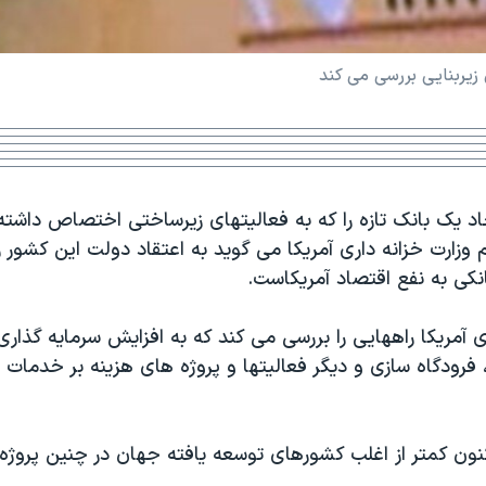
 زيربنايی بررسی می کند
اد يک بانک تازه را که به فعاليتهای زيرساختی اختصاص داشته
وزارت خزانه داری آمريکا می گويد به اعتقاد دولت اين کشور را
نکی به نفع اقتصاد آمريکاست.
 آمريکا راههايی را بررسی می کند که به افزايش سرمايه گذاری 
 فرودگاه سازی و ديگر فعاليتها و پروژه های هزينه بر خدمات
نون کمتر از اغلب کشورهای توسعه يافته جهان در چنين پروژه