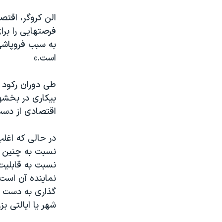
الن کروگر، اقتص
فرصتهايی را برا
به سبب فروپاشی
است.»
طی دوران رکود ا
بيکاری در بخشه
اقتصادی از دس
در حالی که اغل
نسبت به چنين پي
نسبت به قابليت 
نماينده آن است 
گذاری به دست آ
شهر يا ايالتی بزر