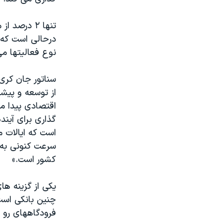
تنها ۲ درص
نوع فعاليتها می
سناتور جان کری
از توسعه و پيش
اقتصادی پيدا م
گذاری برای آين
است که ايالات 
سرعت کنونی به 
کشور است.»
چنين بانکی است
فرودگاههای رو ب