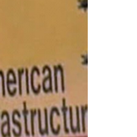
مستندها
فرهنگ و زندگی
حقوق شهروندی
انتخابات ریاست جمهوری آمریکا ۲۰۲۴
اقتصادی
حمله جمهوری اسلامی به اسرائیل
رمز مهسا
علم و فناوری
اسرائیل در جنگ
ورزش زنان در ایران
گالری عکس
اعتراضات زن، زندگی، آزادی
آرشیو پخش زنده
مجموعه مستندهای دادخواهی
تریبونال مردمی آبان ۹۸
دادگاه حمید نوری
چهل سال گروگان‌گیری
قانون شفافیت دارائی کادر رهبری ایران
اعتراضات مردمی آبان ۹۸
اسرائیل در جنگ