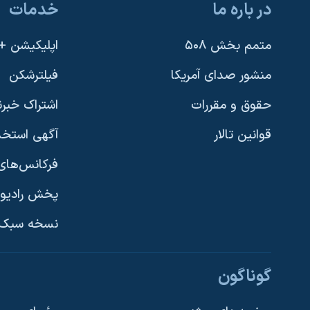
در باره ما
خدمات
متمم بخش ۵۰۸
اپلیکیشن +VOA
منشور صدای آمریکا
فیلترشکن
حقوق و مقررات
اشتراک خبرن
قوانین تالار
آگهی استخد
فرکانس‌های 
پخش رادیو
یادگیری زبان انگلیسی
نسخه سبک 
دنبال کنید
گوناگون